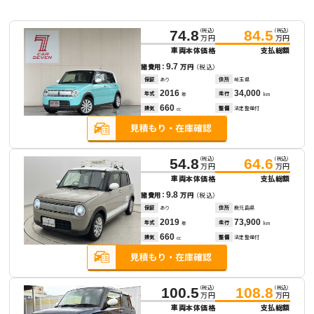
（税込）
（税込）
74.8
84.5
万円
万円
車両本体価格
支払総額
9.7
諸費用：
万円
（税込）
保証
あり
住所
埼玉県
2016
34,000
年式
走行
年
km
660
排気
整備
法定整備付
cc
（税込）
（税込）
54.8
64.6
万円
万円
車両本体価格
支払総額
9.8
諸費用：
万円
（税込）
保証
あり
住所
鹿児島県
2019
73,900
年式
走行
年
km
660
排気
整備
法定整備付
cc
（税込）
（税込）
100.5
108.8
万円
万円
車両本体価格
支払総額