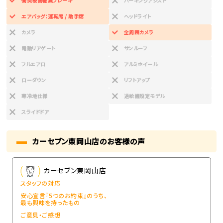
衝突被害軽減ブレーキ
パーキングアシスト
エアバッグ：運転席 / 助手席
ヘッドライト
カメラ
全周囲カメラ
電動リアゲート
サンルーフ
フルエアロ
アルミホイール
ローダウン
リフトアップ
寒冷地仕様
過給機設定モデル
スライドドア
カーセブン東岡山店のお客様の声
カーセブン東岡山店
スタッフの対応
安心宣言『5つのお約束』のうち、
最も興味を持ったもの
ご意見・ご感想