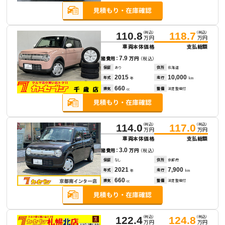
（税込）
（税込）
110.8
118.7
万円
万円
車両本体価格
支払総額
7.9
諸費用：
万円
（税込）
保証
あり
住所
北海道
2015
10,000
年式
走行
年
km
660
排気
整備
法定整備付
cc
（税込）
（税込）
114.0
117.0
万円
万円
車両本体価格
支払総額
3.0
諸費用：
万円
（税込）
保証
なし
住所
京都府
2021
7,900
年式
走行
年
km
660
排気
整備
法定整備付
cc
（税込）
（税込）
122.4
124.8
万円
万円