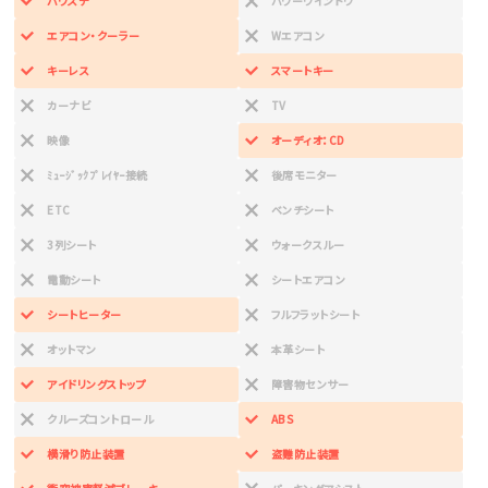
パワステ
パワーウインドウ
エアコン・クーラー
Wエアコン
キーレス
スマートキー
カーナビ
TV
映像
オーディオ：CD
ﾐｭｰｼﾞｯｸﾌﾟﾚｲﾔｰ接続
後席モニター
ETC
ベンチシート
3列シート
ウォークスルー
電動シート
シートエアコン
シートヒーター
フルフラットシート
オットマン
本革シート
アイドリングストップ
障害物センサー
クルーズコントロール
ABS
横滑り防止装置
盗難防止装置