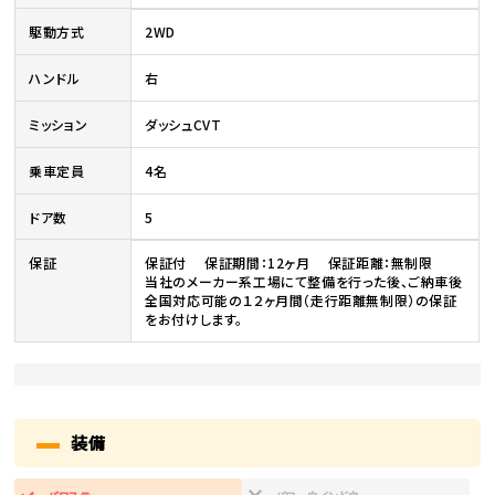
駆動方式
2WD
ハンドル
右
ミッション
ダッシュCVT
乗車定員
4名
ドア数
5
保証
保証付 保証期間：12ヶ月 保証距離：無制限
当社のメーカー系工場にて整備を行った後、ご納車後
全国対応可能の１２ヶ月間（走行距離無制限）の保証
をお付けします。
装備