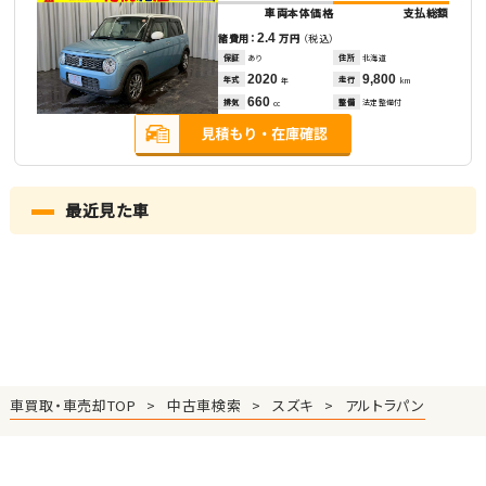
車両本体価格
支払総額
2.4
諸費用：
万円
（税込）
保証
あり
住所
北海道
2020
9,800
年式
走行
年
km
660
排気
整備
法定整備付
cc
最近見た車
車買取・車売却TOP
中古車検索
スズキ
アルトラパン