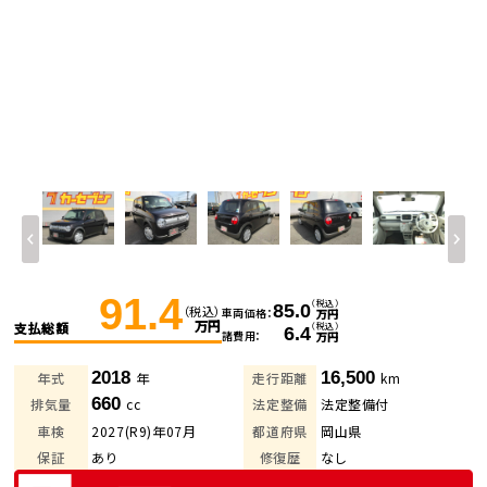
91.4
（税込）
85.0
（税込）
車両価格
万円
万円
支払総額
（税込）
6.4
諸費用
万円
2018
16,500
年式
年
走行距離
km
660
排気量
cc
法定整備
法定整備付
車検
2027(R9)年07月
都道府県
岡山県
保証
あり
修復歴
なし