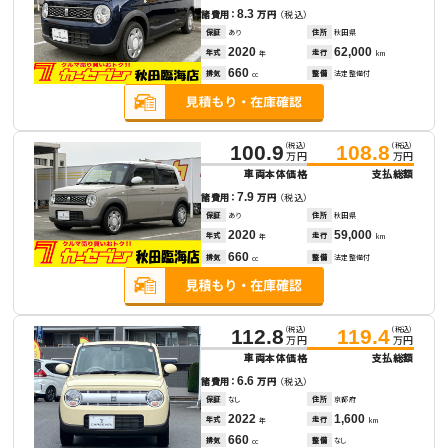
8.3
諸費用：
万円
（税込）
保証
あり
住所
秋田県
2020
62,000
年式
走行
年
km
660
排気
整備
法定整備付
cc
（税込）
（税込）
100.9
108.8
万円
万円
車両本体価格
支払総額
7.9
諸費用：
万円
（税込）
保証
あり
住所
秋田県
2020
59,000
年式
走行
年
km
660
排気
整備
法定整備付
cc
（税込）
（税込）
112.8
119.4
万円
万円
車両本体価格
支払総額
6.6
諸費用：
万円
（税込）
保証
なし
住所
京都府
2022
1,600
年式
走行
年
km
660
排気
整備
なし
cc