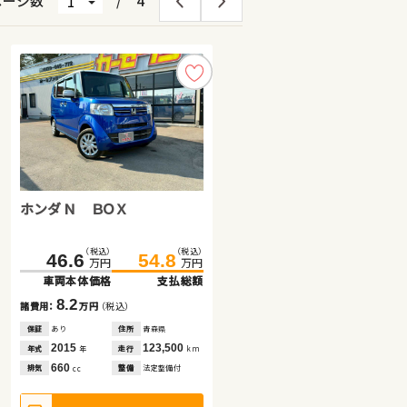
ページ数
/
4
ホンダ Ｎ ＢＯＸ
ホンダ フィット
スズキ ジムニー
（税込）
（税込）
（税込）
（税込）
（税込）
（税込）
151.6
46.6
77.8
159.8
54.8
87.4
万円
万円
万円
万円
万円
万円
車両本体価格
車両本体価格
車両本体価格
支払総額
支払総額
支払総額
8.2
9.6
8.2
諸費用：
諸費用：
諸費用：
万円
万円
万円
（税込）
（税込）
（税込）
保証
保証
保証
あり
あり
あり
住所
住所
住所
青森県
秋田県
福島県
2015
2016
2017
123,500
52,800
45,400
年式
年式
年式
走行
走行
走行
年
年
年
km
km
km
660
1,300
660
排気
排気
排気
整備
整備
整備
法定整備付
法定整備付
なし
cc
cc
cc