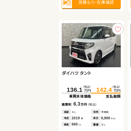
見積もり・在庫確認
見積もり・在庫確認
1,500
排気
整備
法定整備付
cc
見積もり・在庫確認
ダイハツ タント
日産 セレナ
スズキ ジムニー
（税込）
（税込）
（税込）
（税込）
136.1
271.6
142.4
280.6
万円
万円
万円
万円
車両本体価格
車両本体価格
支払総額
支払総額
（税込）
（税込）
163.8
172.6
6.3
9.0
諸費用：
諸費用：
万円
万円
（税込）
（税込）
万円
万円
車両本体価格
支払総額
保証
保証
なし
あり
住所
住所
茨城県
埼玉県
2019
2021
6,900
21,300
8.8
年式
年式
走行
走行
年
年
km
km
諸費用：
万円
（税込）
660
2,000
排気
排気
整備
整備
なし
なし
cc
cc
保証
あり
住所
鹿児島県