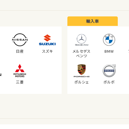
輸入車
日産
スズキ
メルセデス
BMW
ベンツ
三菱
ポルシェ
ボルボ