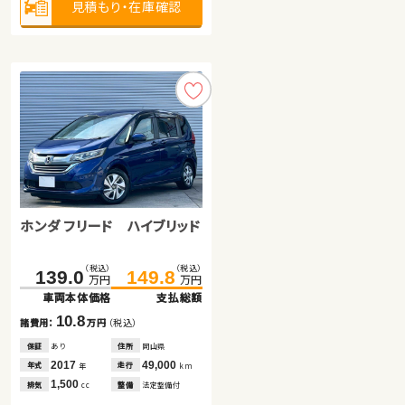
見積もり・在庫確認
見積もり・在庫確認
見積もり・在庫確認
ホンダ フリード ハイブリッド
トヨタ プリウス
ホンダ Ｎ ＢＯＸ
（税込）
（税込）
（税込）
（税込）
139.0
320.1
149.8
330.5
万円
万円
万円
万円
車両本体価格
車両本体価格
支払総額
支払総額
（税込）
（税込）
187.8
196.4
10.8
10.4
諸費用：
諸費用：
万円
万円
（税込）
（税込）
万円
万円
車両本体価格
支払総額
保証
保証
あり
なし
住所
住所
岡山県
福島県
2017
2024
49,000
20,700
8.6
年式
年式
走行
走行
年
年
km
km
諸費用：
万円
（税込）
1,500
2,000
排気
排気
整備
整備
法定整備付
なし
cc
cc
保証
なし
住所
群馬県