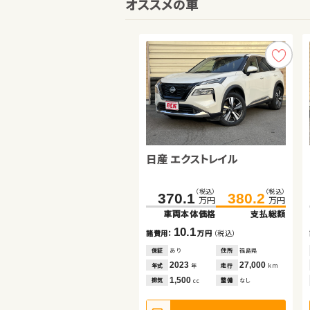
オススメの車
日産 エクストレイル
日産 セレナ
トヨタ アクア
（税込）
（税込）
（税込）
（税込）
370.1
286.0
380.2
297.7
万円
万円
万円
万円
車両本体価格
車両本体価格
支払総額
支払総額
（税込）
（税込）
126.5
138.0
10.1
11.7
諸費用：
諸費用：
万円
万円
（税込）
（税込）
万円
万円
車両本体価格
支払総額
保証
保証
あり
なし
住所
住所
福島県
岡山県
2023
2023
27,000
25,900
11.5
年式
年式
走行
走行
年
年
km
km
諸費用：
万円
（税込）
1,500
2,000
排気
排気
整備
整備
なし
法定整備付
cc
cc
保証
なし
住所
長野県
2018
42,000
年式
走行
年
km