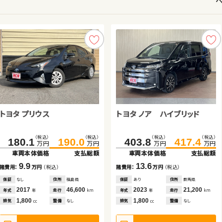
トヨタ プリウス
スズキ スイフト
トヨタ アルファード ハイブリ
トヨタ ヴェルファイア
トヨタ ノア ハイブリッド
トヨタ アルファード ハイブリ
スバル フォレスター
スズキ ワゴンＲ
ッド
ッド
（税込）
（税込）
（税込）
（税込）
（税込）
（税込）
（税込）
（税込）
（税込）
（税込）
（税込）
（税込）
（税込）
（税込）
（税込）
（税込）
180.1
164.0
581.2
135.0
190.0
175.5
592.6
149.9
403.8
742.3
207.6
36.6
417.4
755.3
221.3
44.8
万円
万円
万円
万円
万円
万円
万円
万円
万円
万円
万円
万円
万円
万円
万円
万円
車両本体価格
車両本体価格
車両本体価格
車両本体価格
支払総額
支払総額
支払総額
支払総額
車両本体価格
車両本体価格
車両本体価格
車両本体価格
支払総額
支払総額
支払総額
支払総額
9.9
11.5
11.4
14.9
13.6
13.0
13.7
8.2
諸費用：
諸費用：
諸費用：
諸費用：
万円
万円
万円
万円
（税込）
（税込）
（税込）
（税込）
諸費用：
諸費用：
諸費用：
諸費用：
万円
万円
万円
万円
（税込）
（税込）
（税込）
（税込）
保証
保証
保証
保証
なし
あり
なし
あり
住所
住所
住所
住所
福島県
北海道
東京都
岩手県
保証
保証
保証
保証
あり
あり
あり
あり
住所
住所
住所
住所
群馬県
福島県
埼玉県
青森県
2017
2020
2021
2013
46,600
39,900
26,500
88,000
2023
2023
2017
2013
21,200
32,800
20,500
97,000
年式
年式
年式
年式
走行
走行
走行
走行
年式
年式
年式
年式
走行
走行
走行
走行
年
年
年
年
km
km
km
km
年
年
年
年
km
km
km
km
1,800
1,400
2,500
3,500
1,800
2,500
2,000
660
排気
排気
排気
排気
整備
整備
整備
整備
なし
法定整備付
なし
法定整備付
排気
排気
排気
排気
整備
整備
整備
整備
なし
法定整備付
なし
法定整備付
cc
cc
cc
cc
cc
cc
cc
cc