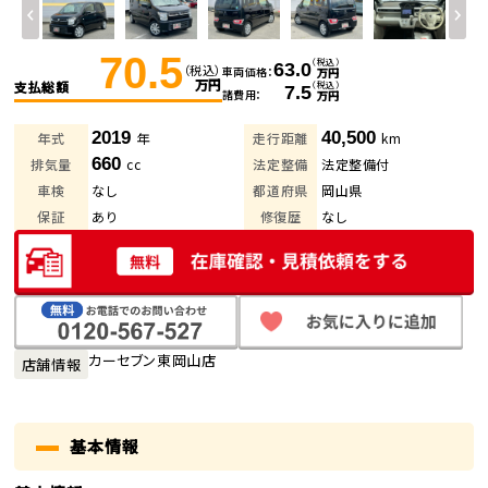
70.5
（税込）
63.0
（税込）
車両価格
万円
万円
支払総額
（税込）
7.5
諸費用
万円
2019
40,500
年式
年
走行距離
km
660
排気量
cc
法定整備
法定整備付
車検
なし
都道府県
岡山県
保証
あり
修復歴
なし
カーセブン東岡山店
店舗情報
基本情報