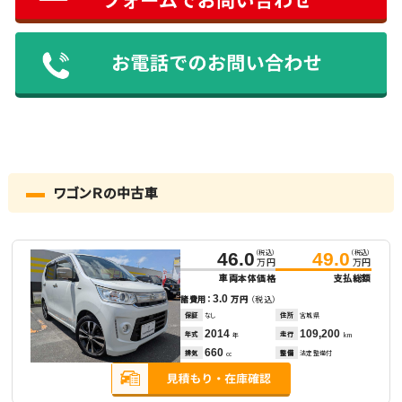
ワゴンＲの中古車
（税込）
（税込）
46.0
49.0
万円
万円
車両本体価格
支払総額
3.0
諸費用：
万円
（税込）
保証
なし
住所
宮城県
2014
109,200
年式
走行
年
km
660
排気
整備
法定整備付
cc