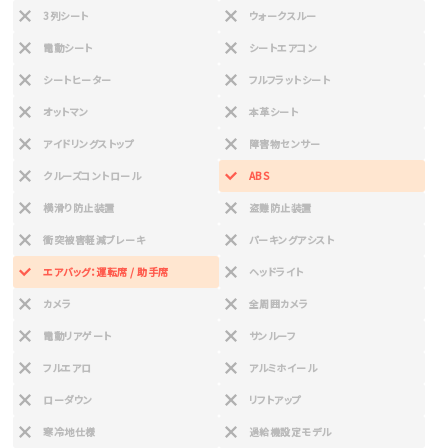
3列シート
ウォークスルー
電動シート
シートエアコン
シートヒーター
フルフラットシート
オットマン
本革シート
アイドリングストップ
障害物センサー
クルーズコントロール
ABS
横滑り防止装置
盗難防止装置
衝突被害軽減ブレーキ
パーキングアシスト
エアバッグ：運転席 / 助手席
ヘッドライト
カメラ
全周囲カメラ
電動リアゲート
サンルーフ
フルエアロ
アルミホイール
ローダウン
リフトアップ
寒冷地仕様
過給機設定モデル