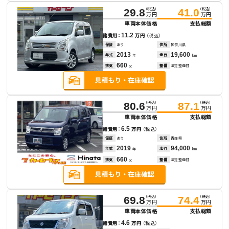
（税込）
（税込）
29.8
41.0
万円
万円
車両本体価格
支払総額
11.2
諸費用：
万円
（税込）
保証
あり
住所
神奈川県
2013
19,600
年式
走行
年
km
660
排気
整備
法定整備付
cc
（税込）
（税込）
80.6
87.1
万円
万円
車両本体価格
支払総額
6.5
諸費用：
万円
（税込）
保証
あり
住所
青森県
2019
94,000
年式
走行
年
km
660
排気
整備
法定整備付
cc
（税込）
（税込）
69.8
74.4
万円
万円
車両本体価格
支払総額
4.6
諸費用：
万円
（税込）