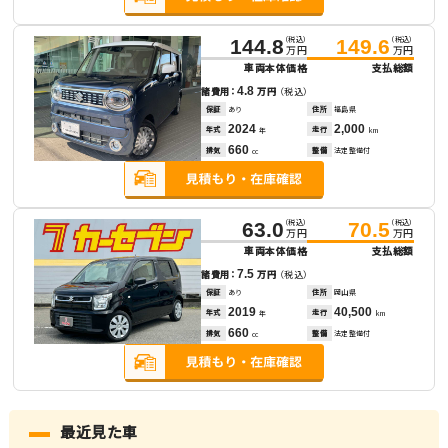
（税込）
（税込）
144.8
149.6
万円
万円
車両本体価格
支払総額
4.8
諸費用：
万円
（税込）
保証
あり
住所
福島県
2024
2,000
年式
走行
年
km
660
排気
整備
法定整備付
cc
（税込）
（税込）
63.0
70.5
万円
万円
車両本体価格
支払総額
7.5
諸費用：
万円
（税込）
保証
あり
住所
岡山県
2019
40,500
年式
走行
年
km
660
排気
整備
法定整備付
cc
最近見た車