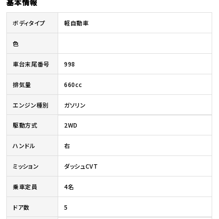
基本情報
ボディタイプ
軽自動車
色
車台末尾番号
998
排気量
660cc
エンジン種別
ガソリン
駆動方式
2WD
ハンドル
右
ミッション
ダッシュCVT
乗車定員
4名
ドア数
5