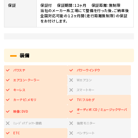
保証
保証付 保証期間：12ヶ月 保証距離：無制限
当社のメーカー系工場にて整備を行った後、ご納車後
全国対応可能の１２ヶ月間（走行距離無制限）の保証
をお付けします。
装備
パワステ
パワーウインドウ
エアコン・クーラー
Wエアコン
キーレス
スマートキー
カーナビ：メモリ
TV：フルセグ
オーディオ：CD / ミュージックサーバ
映像：DVD
ー
ﾐｭｰｼﾞｯｸﾌﾟﾚｲﾔｰ接続
後席モニター
ETC
ベンチシート