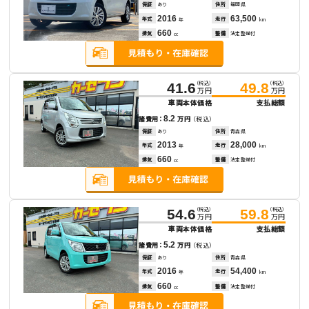
保証
あり
住所
福岡県
2016
63,500
年式
走行
年
km
660
排気
整備
法定整備付
cc
（税込）
（税込）
41.6
49.8
万円
万円
車両本体価格
支払総額
8.2
諸費用：
万円
（税込）
保証
あり
住所
青森県
2013
28,000
年式
走行
年
km
660
排気
整備
法定整備付
cc
（税込）
（税込）
54.6
59.8
万円
万円
車両本体価格
支払総額
5.2
諸費用：
万円
（税込）
保証
あり
住所
青森県
2016
54,400
年式
走行
年
km
660
排気
整備
法定整備付
cc