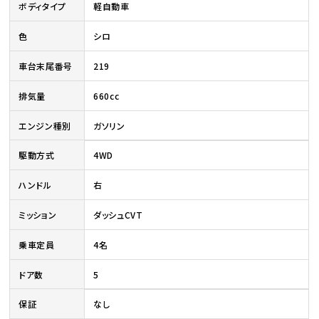
ボディタイプ
軽自動車
色
シロ
車台末尾番号
219
排気量
660cc
エンジン種別
ガソリン
駆動方式
4WD
ハンドル
右
ミッション
ダッシュCVT
乗車定員
4名
ドア数
5
保証
なし