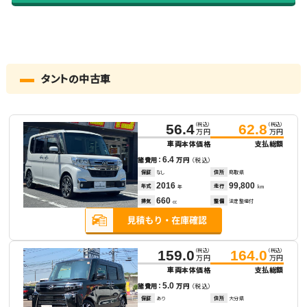
タントの中古車
（税込）
（税込）
56.4
62.8
万円
万円
車両本体価格
支払総額
6.4
諸費用：
万円
（税込）
保証
なし
住所
鳥取県
2016
99,800
年式
走行
年
km
660
排気
整備
法定整備付
cc
（税込）
（税込）
159.0
164.0
万円
万円
車両本体価格
支払総額
5.0
諸費用：
万円
（税込）
保証
あり
住所
大分県