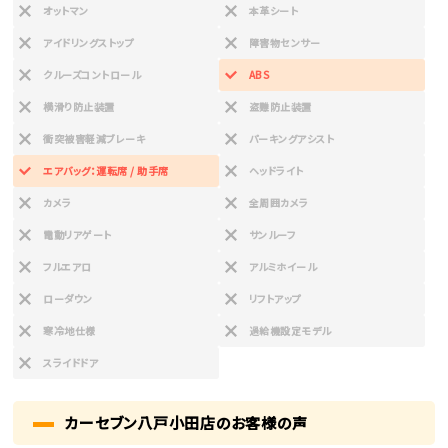
オットマン
本革シート
アイドリングストップ
障害物センサー
クルーズコントロール
ABS
横滑り防止装置
盗難防止装置
衝突被害軽減ブレーキ
パーキングアシスト
エアバッグ：運転席 / 助手席
ヘッドライト
カメラ
全周囲カメラ
電動リアゲート
サンルーフ
フルエアロ
アルミホイール
ローダウン
リフトアップ
寒冷地仕様
過給機設定モデル
スライドドア
カーセブン八戸小田店のお客様の声