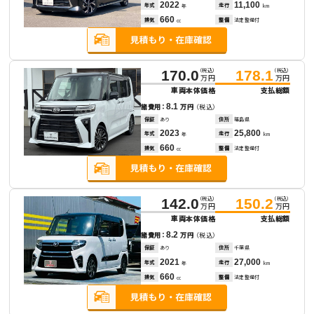
2022
11,100
年式
走行
年
km
660
排気
整備
法定整備付
cc
（税込）
（税込）
170.0
178.1
万円
万円
車両本体価格
支払総額
8.1
諸費用：
万円
（税込）
保証
あり
住所
福島県
2023
25,800
年式
走行
年
km
660
排気
整備
法定整備付
cc
（税込）
（税込）
142.0
150.2
万円
万円
車両本体価格
支払総額
8.2
諸費用：
万円
（税込）
保証
あり
住所
千葉県
2021
27,000
年式
走行
年
km
660
排気
整備
法定整備付
cc