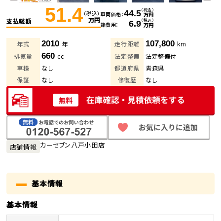
51.4
（税込）
44.5
（税込）
車両価格
万円
万円
支払総額
（税込）
6.9
諸費用
万円
2010
107,800
年式
年
走行距離
km
660
排気量
cc
法定整備
法定整備付
車検
なし
都道府県
青森県
保証
なし
修復歴
なし
カーセブン八戸小田店
店舗情報
基本情報
基本情報