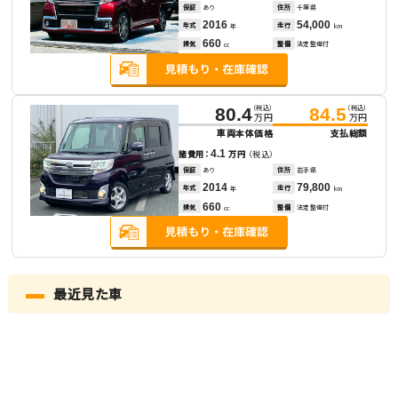
保証
あり
住所
千葉県
2016
54,000
年式
走行
年
km
660
排気
整備
法定整備付
cc
（税込）
（税込）
80.4
84.5
万円
万円
車両本体価格
支払総額
4.1
諸費用：
万円
（税込）
保証
あり
住所
岩手県
2014
79,800
年式
走行
年
km
660
排気
整備
法定整備付
cc
最近見た車