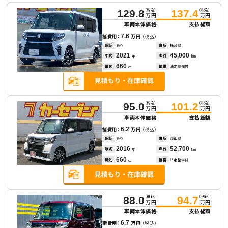
（税込）
（税込）
129.8
137.4
万円
万円
車両本体価格
支払総額
7.6
諸費用：
万円
（税込）
保証
あり
住所
福岡県
2021
45,000
年式
走行
年
km
660
排気
整備
法定整備付
cc
（税込）
（税込）
95.0
101.2
万円
万円
車両本体価格
支払総額
6.2
諸費用：
万円
（税込）
保証
あり
住所
岡山県
2016
52,700
年式
走行
年
km
660
排気
整備
法定整備付
cc
（税込）
（税込）
88.0
94.7
万円
万円
車両本体価格
支払総額
6.7
諸費用：
万円
（税込）