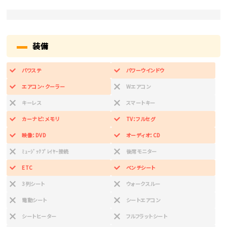
装備
パワステ
パワーウインドウ
エアコン・クーラー
Wエアコン
キーレス
スマートキー
カーナビ：メモリ
TV：フルセグ
映像：DVD
オーディオ：CD
ﾐｭｰｼﾞｯｸﾌﾟﾚｲﾔｰ接続
後席モニター
ETC
ベンチシート
3列シート
ウォークスルー
電動シート
シートエアコン
シートヒーター
フルフラットシート