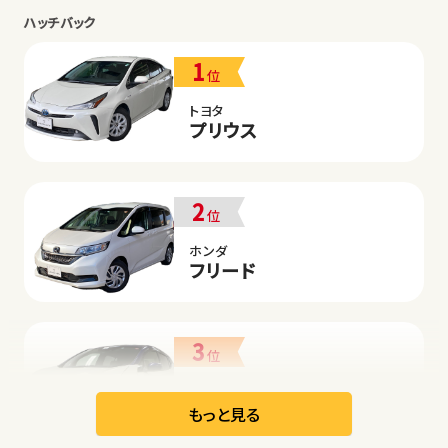
ハッチバック
1
位
トヨタ
プリウス
2
位
ホンダ
フリード
3
位
日産
リーフ
もっと見る