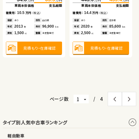
車両本体価格
支払総額
車両本体価格
支払総額
ホンダ フリード ハイブリ
ホンダ フィット ハイブリ
（税込）
（税込）
（税込）
（税込）
10.5
14.4
32.5
37.7
85.0
96.2
諸費用：
万円
（税込）
諸費用：
万円
（税込）
万円
万円
万円
万円
ッド
ッド
車両本体価格
支払総額
車両本体価格
支払総額
保証
あり
住所
山口県
保証
あり
住所
岩手県
（税込）
（税込）
（税込）
（税込）
2013
96,900
2020
85,600
5.2
11.2
138.1
151.5
123.7
139.6
諸費用：
万円
（税込）
諸費用：
万円
（税込）
年式
走行
年式
走行
年
km
年
km
万円
万円
万円
万円
1,500
2,500
車両本体価格
支払総額
車両本体価格
支払総額
排気
整備
法定整備付
排気
整備
法定整備付
cc
cc
保証
なし
住所
岡山県
保証
あり
住所
岡山県
2015
138,600
2017
70,600
13.4
15.9
年式
走行
年式
走行
諸費用：
万円
（税込）
諸費用：
万円
（税込）
年
km
年
km
660
1,200
見積もり・在庫確認
見積もり・在庫確認
排気
整備
なし
排気
整備
法定整備付
cc
cc
保証
あり
住所
埼玉県
保証
あり
住所
岩手県
2017
36,400
2019
53,600
年式
走行
年式
走行
年
km
年
km
1,500
1,500
見積もり・在庫確認
見積もり・在庫確認
排気
整備
法定整備付
排気
整備
法定整備付
cc
cc
見積もり・在庫確認
見積もり・在庫確認
ページ数
/
4
タイプ別人気中古車ランキング
軽自動車