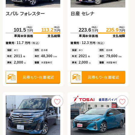
スバル フォレスター
日産 エクストレイル
トヨタ ルーミー
日産 セレナ
トヨタ プリウスＰＨＶ
ダイハツ タント
スズキ ワゴンＲ スティン
グレー
日産 セレナ
（税込）
（税込）
（税込）
（税込）
（税込）
（税込）
（税込）
（税込）
（税込）
（税込）
（税込）
（税込）
（税込）
（税込）
101.5
384.0
136.0
395.9
153.8
113.2
223.6
369.7
88.0
25.6
235.9
379.0
94.7
29.8
万円
万円
万円
万円
万円
万円
万円
万円
万円
万円
万円
万円
万円
万円
車両本体価格
車両本体価格
車両本体価格
支払総額
支払総額
支払総額
車両本体価格
車両本体価格
車両本体価格
車両本体価格
支払総額
支払総額
支払総額
支払総額
（税込）
（税込）
11.7
11.9
17.8
12.3
9.3
6.7
4.2
125.0
138.0
諸費用：
諸費用：
諸費用：
万円
万円
万円
（税込）
（税込）
（税込）
諸費用：
諸費用：
諸費用：
諸費用：
万円
万円
万円
万円
（税込）
（税込）
（税込）
（税込）
万円
万円
車両本体価格
支払総額
保証
保証
保証
あり
あり
なし
住所
住所
住所
岩手県
北海道
福島県
保証
保証
保証
保証
あり
なし
あり
あり
住所
住所
住所
住所
岩手県
岡山県
千葉県
青森県
2011
2024
2021
48,300
14,300
20,800
2021
2023
2016
2010
79,600
28,800
54,000
104,500
13.0
年式
年式
年式
走行
走行
走行
年式
年式
年式
年式
走行
走行
走行
走行
諸費用：
万円
（税込）
年
年
年
km
km
km
年
年
年
年
km
km
km
km
2,000
1,500
1,000
2,000
2,000
660
660
排気
排気
排気
整備
整備
整備
法定整備付
法定整備付
法定整備付
排気
排気
排気
排気
整備
整備
整備
整備
法定整備付
法定整備付
法定整備付
法定整備付
cc
cc
cc
cc
cc
cc
cc
保証
あり
住所
岡山県
2018
75,300
年式
走行
年
km
2,000
見積もり・在庫確認
見積もり・在庫確認
見積もり・在庫確認
見積もり・在庫確認
見積もり・在庫確認
見積もり・在庫確認
見積もり・在庫確認
排気
整備
法定整備付
cc
見積もり・在庫確認