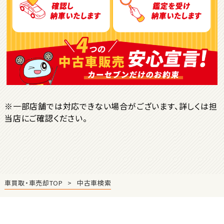
ＳＵＶ・クロカン
1
位
トヨタ
ヤリスクロス
※一部店舗では対応できない場合がございます、詳しくは担
当店にご確認ください。
2
位
トヨタ
ハリアー
車買取・車売却TOP
中古車検索
3
位
トヨタ