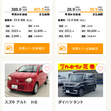
（税込）
（税込）
（税込）
（税込）
（税込）
（税込）
（税込）
（税込）
388.0
403.9
46.5
59.7
28.9
91.0
103.9
39.9
万円
万円
万円
万円
万円
万円
万円
万円
車両本体価格
支払総額
車両本体価格
支払総額
車両本体価格
車両本体価格
支払総額
支払総額
トヨタ アルファード
ダイハツ ムーヴ キャンバ
15.9
13.2
11.0
12.9
諸費用：
万円
（税込）
諸費用：
万円
（税込）
諸費用：
諸費用：
万円
万円
（税込）
（税込）
ス
保証
あり
住所
埼玉県
保証
なし
住所
茨城県
保証
保証
あり
あり
住所
住所
岩手県
岩手県
（税込）
（税込）
（税込）
（税込）
2023
11,600
2013
178,500
2011
2020
66,600
69,800
265.0
279.9
144.0
150.6
年式
走行
年式
走行
年式
年式
走行
走行
年
km
年
km
年
年
km
km
万円
万円
万円
万円
2,000
1,500
660
1,200
車両本体価格
支払総額
車両本体価格
支払総額
排気
整備
法定整備付
排気
整備
法定整備付
排気
排気
整備
整備
法定整備付
法定整備付
cc
cc
cc
cc
14.9
6.6
諸費用：
万円
（税込）
諸費用：
万円
（税込）
見積もり・在庫確認
見積もり・在庫確認
見積もり・在庫確認
見積もり・在庫確認
保証
あり
住所
岩手県
保証
あり
住所
青森県
2015
67,900
2019
69,900
年式
走行
年式
走行
年
km
年
km
2,500
660
排気
整備
法定整備付
排気
整備
法定整備付
cc
cc
見積もり・在庫確認
見積もり・在庫確認
スズキ アルト ＨＢ
トヨタ ノア
ダイハツ タント