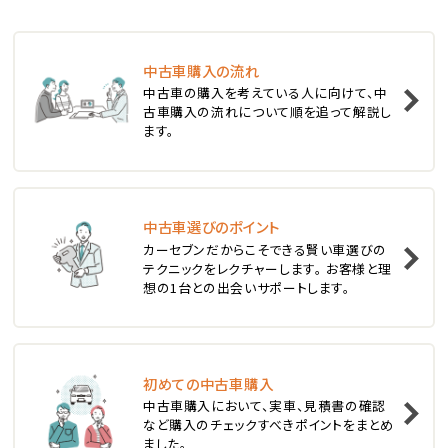
ステーションワゴン
中古車購入の流れ
1
中古車の購入を考えている人に向けて、中
位
古車購入の流れについて順を追って解説し
ます。
スバル
レヴォーグ
中古車選びのポイント
2
位
カーセブンだからこそできる賢い車選びの
テクニックをレクチャーします。 お客様と理
スバル
想の1台との出会いサポートします。
レガシィツーリングワゴン
3
位
初めての中古車購入
中古車購入において、実車、見積書の確認
トヨタ
など購入のチェックすべきポイントをまとめ
カローラフィールダー
ました。