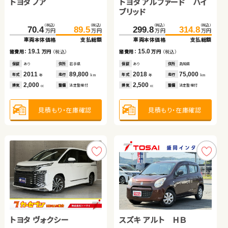
トヨタ ノア
トヨタ ヴォクシー
トヨタ アルファード ハイ
ホンダ Ｎ ＢＯＸ
ブリッド
（税込）
（税込）
（税込）
（税込）
（税込）
（税込）
（税込）
（税込）
264.0
70.4
279.7
89.5
299.8
125.0
314.8
135.9
万円
万円
万円
万円
万円
万円
万円
万円
車両本体価格
車両本体価格
支払総額
支払総額
車両本体価格
車両本体価格
支払総額
支払総額
スズキ ジムニー
ホンダ Ｎ ＢＯＸ
19.1
15.7
15.0
10.9
諸費用：
諸費用：
万円
万円
（税込）
（税込）
諸費用：
諸費用：
万円
万円
（税込）
（税込）
保証
保証
あり
あり
住所
住所
岩手県
北海道
保証
保証
あり
あり
住所
住所
高知県
岩手県
（税込）
（税込）
（税込）
（税込）
2011
2021
89,800
51,000
2018
2022
75,000
37,300
149.8
157.8
126.6
135.8
年式
年式
走行
走行
年式
年式
走行
走行
年
年
km
km
年
年
km
km
万円
万円
万円
万円
2,000
2,000
2,500
660
車両本体価格
支払総額
車両本体価格
支払総額
排気
排気
整備
整備
法定整備付
法定整備付
排気
排気
整備
整備
法定整備付
法定整備付
cc
cc
cc
cc
8.0
9.2
諸費用：
万円
（税込）
諸費用：
万円
（税込）
見積もり・在庫確認
見積もり・在庫確認
見積もり・在庫確認
見積もり・在庫確認
保証
あり
住所
埼玉県
保証
あり
住所
岩手県
2020
90,900
2018
69,200
年式
走行
年式
走行
年
km
年
km
660
660
排気
整備
法定整備付
排気
整備
法定整備付
cc
cc
見積もり・在庫確認
見積もり・在庫確認
トヨタ ヴォクシー
トヨタ アクア
スズキ アルト ＨＢ
スズキ スイフト