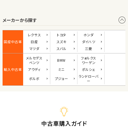
オープン
メーカーから探す
1
位
ダイハツ
レクサス
トヨタ
ホンダ
コペン
国産中古車
日産
スズキ
ダイハツ
マツダ
スバル
三菱
メルセデス
フォルクス
BMW
2
ベンツ
ワーゲン
位
輸入中古車
アウディ
ミニ
ポルシェ
マツダ
ランド
ローバ
ボルボ
プジョー
ロードスター
ー
3
位
ホンダ
S660
中古車購入ガイド