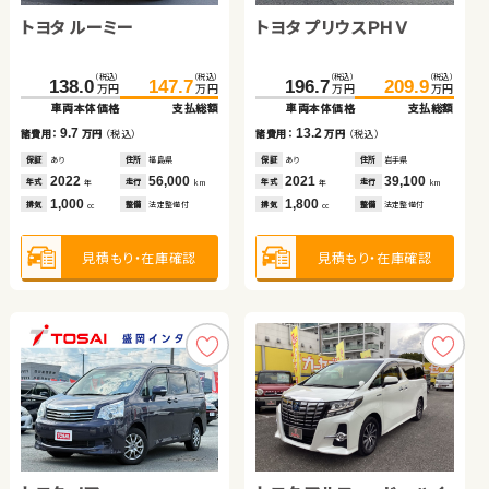
トヨタ ルーミー
トヨタ アクア
トヨタ プリウスＰＨＶ
トヨタ ヴェルファイア
スバル フォレスター
（税込）
（税込）
（税込）
（税込）
（税込）
（税込）
（税込）
（税込）
138.0
124.6
147.7
136.1
196.7
119.8
209.9
132.9
万円
万円
万円
万円
万円
万円
万円
万円
車両本体価格
車両本体価格
支払総額
支払総額
車両本体価格
車両本体価格
支払総額
支払総額
日産 エクストレイル
（税込）
（税込）
9.7
11.5
13.2
13.1
334.8
342.0
諸費用：
諸費用：
万円
万円
（税込）
（税込）
諸費用：
諸費用：
万円
万円
（税込）
（税込）
万円
万円
車両本体価格
支払総額
保証
保証
あり
あり
住所
住所
福島県
埼玉県
保証
保証
あり
あり
住所
住所
岩手県
鹿児島県
（税込）
（税込）
2022
2018
56,000
17,400
2021
2012
39,100
62,200
7.2
98.3
107.0
年式
年式
走行
走行
年式
年式
走行
走行
諸費用：
万円
（税込）
年
年
km
km
年
年
km
km
万円
万円
1,000
1,500
1,800
2,400
車両本体価格
支払総額
排気
排気
整備
整備
法定整備付
法定整備付
排気
排気
整備
整備
法定整備付
法定整備付
cc
cc
cc
cc
保証
あり
住所
福島県
2024
9,000
8.7
年式
走行
諸費用：
万円
（税込）
年
km
1,800
見積もり・在庫確認
見積もり・在庫確認
見積もり・在庫確認
見積もり・在庫確認
排気
整備
法定整備付
cc
保証
なし
住所
長野県
2015
69,100
年式
走行
年
km
2,000
見積もり・在庫確認
排気
整備
法定整備付
cc
見積もり・在庫確認