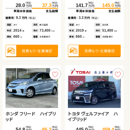
スズキ ジムニー
（税込）
（税込）
（税込）
（税込）
（税込）
（税込）
28.0
37.3
157.3
166.0
141.7
145.0
万円
万円
万円
万円
万円
万円
車両本体価格
支払総額
車両本体価格
支払総額
車両本体価格
支払総額
スズキ ワゴンＲ スティン
ホンダ フィット シャトル
（税込）
（税込）
9.3
8.7
3.3
82.0
91.0
諸費用：
万円
（税込）
諸費用：
万円
（税込）
諸費用：
万円
（税込）
万円
万円
グレー
車両本体価格
支払総額
保証
あり
住所
鹿児島県
保証
なし
住所
長野県
保証
あり
住所
岩手県
（税込）
（税込）
（税込）
（税込）
2014
73,400
2015
79,100
2019
51,400
9.0
116.0
125.8
64.4
74.8
年式
走行
年式
走行
諸費用：
万円
（税込）
年式
走行
年
km
年
km
年
km
万円
万円
万円
万円
660
2,000
660
車両本体価格
支払総額
車両本体価格
支払総額
排気
整備
法定整備付
排気
整備
法定整備付
排気
整備
法定整備付
cc
cc
cc
保証
なし
住所
富山県
2011
74,400
9.8
10.4
年式
走行
諸費用：
万円
（税込）
諸費用：
万円
（税込）
年
km
660
見積もり・在庫確認
見積もり・在庫確認
見積もり・在庫確認
排気
整備
法定整備付
cc
保証
あり
住所
岩手県
保証
あり
住所
青森県
2018
35,000
2012
67,900
年式
走行
年式
走行
年
km
年
km
660
1,500
見積もり・在庫確認
排気
整備
法定整備付
排気
整備
法定整備付
cc
cc
見積もり・在庫確認
見積もり・在庫確認
ホンダ フリード ハイブリ
トヨタ ヴェルファイア ハ
ッド
イブリッド
ダイハツ ムーヴ
スズキ スイフト
（税込）
（税込）
（税込）
（税込）
54.8
65.3
445.0
459.4
万円
万円
万円
万円