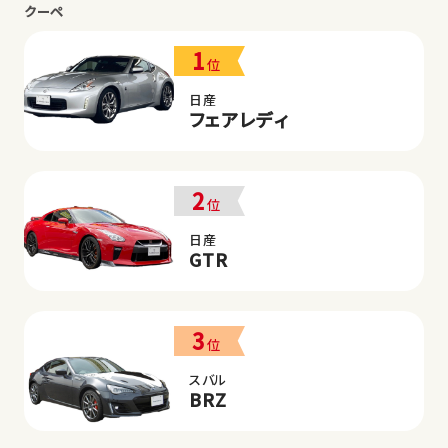
クーペ
1
位
日産
フェアレディ
2
位
日産
GTR
3
位
スバル
BRZ