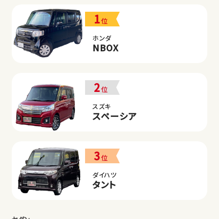
1
位
ホンダ
NBOX
2
位
スズキ
スペーシア
3
位
ダイハツ
タント