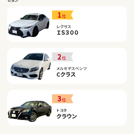
セダン
1
位
レクサス
ＩＳ３００
2
位
メルセデスベンツ
Cクラス
3
位
トヨタ
クラウン