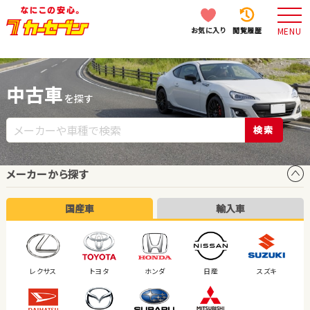
お気に入り
閲覧履歴
MENU
中古車
を探す
検索
メーカーから探す
国産車
輸入車
レクサス
トヨタ
ホンダ
日産
スズキ