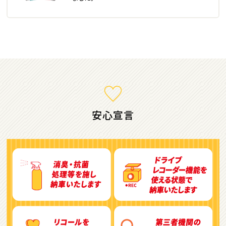
ミニバン・1ＢＯＸ
1
位
ホンダ
ステップワゴン
安心宣言
2
位
トヨタ
アルファード
3
位
トヨタ
ヴォクシー