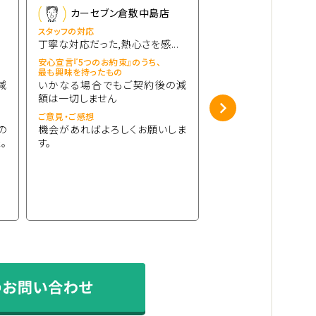
カーセブン倉敷中島店
カーセブン倉
スタッフの対応
スタッフの対応
丁寧な対応だった,熱心さを感...
丁寧な対応だった,熱心さ
安心宣言『5つのお約束』のうち、
安心宣言『5つのお約束』の
最も興味を持ったもの
最も興味を持ったもの
減
いかなる場合でもご契約後の減
いかなる場合でもご
額は一切しません
額は一切しません
ご意見・ご感想
ご意見・ご感想
の
機会があればよろしくお願いしま
アメリカ車専門店にも
。
す。
定額の提示をいただき
謝申し上げます。