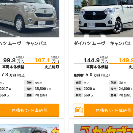
ハツ ムーヴ キャンバス
ダイハツ ムーヴ キャンバス
（税込）
（税込）
（税込）
99.8
107.1
144.9
149.
万円
万円
万円
車両本体価格
支払総額
車両本体価格
支
7.3
5.0
：
万円
（税込）
諸費用：
万円
（税込）
なし
住所
鳥取県
保証
あり
住所
徳島県
2017
35,500
2020
24,600
走行
年式
走行
年
km
年
660
660
整備
法定整備付
排気
整備
法定整備付
cc
cc
見積もり・在庫確認
見積もり・在庫確認