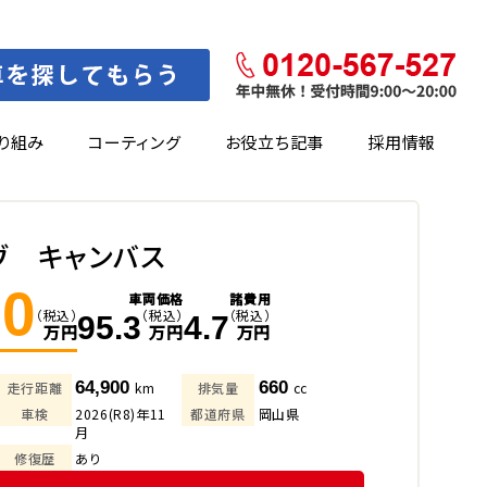
り組み
コーティング
お役立ち記事
採用情報
ヴ キャンバス
.0
車両価格
諸費用
（税込）
（税込）
（税込）
95.3
4.7
万円
万円
万円
64,900
660
走行距離
km
排気量
cc
車検
2026(R8)年11
都道府県
岡山県
月
修復歴
あり