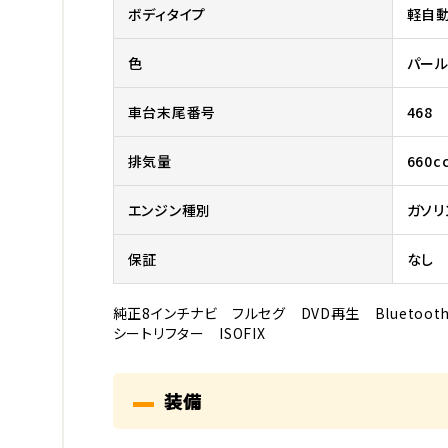
ボディタイプ
軽自
色
パール
車台末尾番号
468
排気量
660c
エンジン種別
ガソリ
保証
なし
純正8インチナビ フルセグ DVD再生 Bluetoo
シートリフター ISOFIX
装備