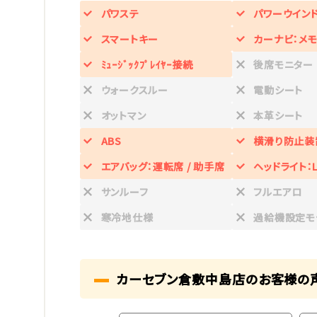
パワステ
パワーウイン
スマートキー
カーナビ：メモ
ﾐｭｰｼﾞｯｸﾌﾟﾚｲﾔｰ接続
後席モニター
ウォークスルー
電動シート
オットマン
本革シート
ABS
横滑り防止装
エアバッグ：運転席 / 助手席
ヘッドライト：L
サンルーフ
フルエアロ
寒冷地仕様
過給機設定モ
カーセブン倉敷中島店のお客様の