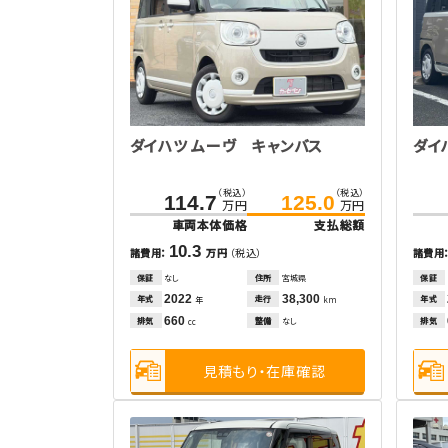
ダイハツ ムーヴ キャンバス
ダイ
（税込）
（税込）
114.7
125.0
万円
万円
車両本体価格
支払総額
10.3
諸費用：
万円
（税込）
諸費用
保証
なし
住所
宮城県
保証
2022
38,300
年式
走行
年式
年
km
660
排気
整備
なし
排気
cc
見積もり・在庫確認