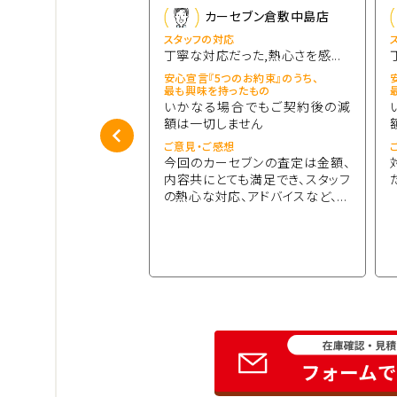
セブン倉敷中島店
カーセブン倉敷中島店
応
スタッフの対応
ス
だった
丁寧な対応だった,熱心さを感...
つのお約束』のうち、
安心宣言『5つのお約束』のうち、
安
ったもの
最も興味を持ったもの
最
場合でもご契約後の減
いかなる場合でもご契約後の減
ません
額は一切しません
想
ご意見・ご感想
ご
あたって、規約、約款
今回のカーセブンの査定は金額、
明をしてくれました。
内容共にとても満足でき、スタッフ
た
性が視え、とても良い
の熱心な対応、アドバイスなど、...