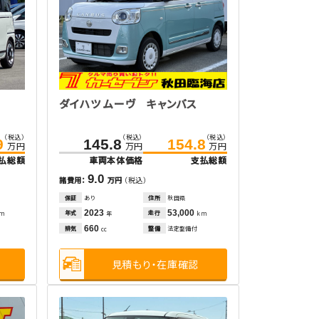
ダイハツ ムーヴ キャンバス
（税込）
（税込）
（税込）
9
145.8
154.8
万円
万円
万円
払総額
車両本体価格
支払総額
9.0
諸費用：
万円
（税込）
保証
あり
住所
秋田県
2023
53,000
年式
走行
km
年
km
660
排気
整備
法定整備付
cc
見積もり・在庫確認