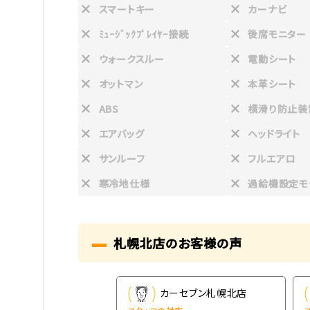
スマートキー
カーナビ
ﾐｭｰｼﾞｯｸﾌﾟﾚｲﾔｰ接続
後席モニター
ウォークスルー
電動シート
オットマン
本革シート
ABS
横滑り防止装
エアバッグ
ヘッドライト
サンルーフ
フルエアロ
寒冷地仕様
過給機設定モ
札幌北店のお客様の声
ーセブン札幌北店
カーセブン札幌北店