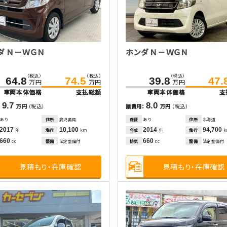
ダ Ｎ－ＷＧＮ
ホンダ Ｎ－ＷＧＮ
（税込）
（税込）
（税込）
64.8
74.5
39.8
47.
万円
万円
万円
車両本体価格
支払総額
車両本体価格
支
9.7
8.0
：
万円
（税込）
諸費用：
万円
（税込）
あり
住所
鹿児島県
保証
あり
住所
北海道
2017
10,100
2014
94,700
走行
年式
走行
年
km
年
660
660
整備
法定整備付
排気
整備
法定整備付
cc
cc
見積もり・在庫確認
見積もり・在庫確認