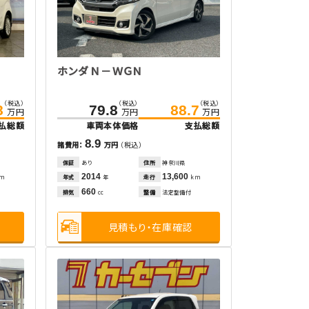
ホンダ Ｎ－ＷＧＮ
（税込）
（税込）
（税込）
8
79.8
88.7
万円
万円
万円
払総額
車両本体価格
支払総額
8.9
諸費用：
万円
（税込）
保証
あり
住所
神奈川県
2014
13,600
年式
走行
km
年
km
660
排気
整備
法定整備付
cc
見積もり・在庫確認