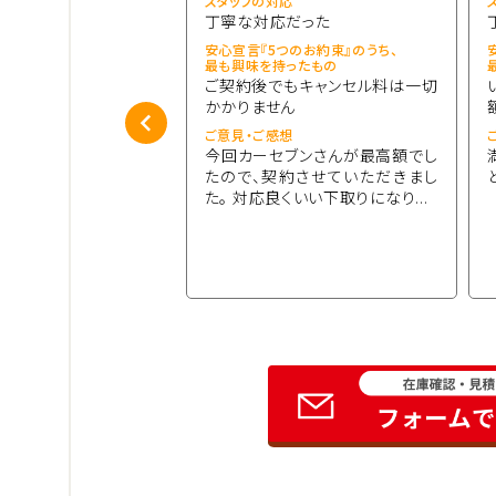
応
スタッフの対応
だった,他社と比べ...
丁寧な対応だった
つのお約束』のうち、
安心宣言『5つのお約束』のうち、
持ったもの
最も興味を持ったもの
は7日間、電話1本で可
ご契約後でもキャンセル料は一切
かかりません
想
ご意見・ご感想
査定金額でした。 電話
今回カーセブンさんが最高額でし
の対応が素晴らしく良く
たので、契約させていただきまし
く契約ができまし...
た。 対応良くいい下取りになり...