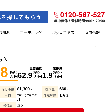
り組み
コーティング
お役立ち記事
採用情報
ＧＮ
.8
車両価格
諸費用
（税込）
（税込）
（税込）
62.9
1.9
万円
万円
万円
81,300
660
走行距離
km
排気量
cc
車検
2027(R9)年01
都道府県
北海道
月
修復歴
あり