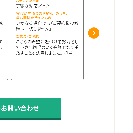
スタッフの対応
スタッフの対応
丁寧な対応だった
丁寧な対応だった
安心宣言『5つのお約束』のうち、
安心宣言『5つのお約束』
最も興味を持ったもの
最も興味を持ったもの
減
いかなる場合でも『ご契約後の減
いかなる場合でも『
額は一切しません』
額は一切しません』
ご意見・ご感想
ご意見・ご感想
て
こちらの希望に近づける努力をし
電話対応も、査定対
う
て下さり納得のいく金額となり手
寧でとても安心できま
放すことを決意しました。 担当...
お世話になる事がありま