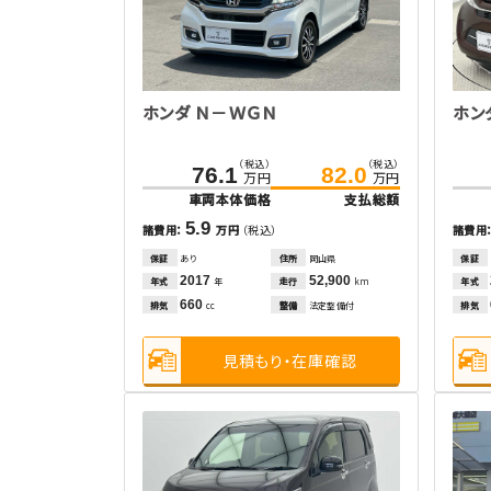
ホンダ Ｎ－ＷＧＮ
ホン
（税込）
（税込）
76.1
82.0
万円
万円
車両本体価格
支払総額
5.9
諸費用：
万円
（税込）
諸費用
保証
あり
住所
岡山県
保証
2017
52,900
年式
走行
年式
年
km
660
排気
整備
法定整備付
排気
cc
見積もり・在庫確認