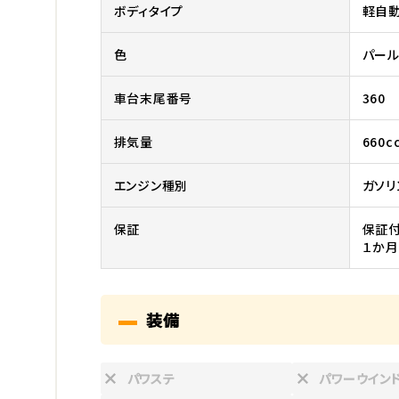
ボディタイプ
軽自
色
パール
車台末尾番号
360
排気量
660c
エンジン種別
ガソリ
保証
保証付
１か月
装備
パワステ
パワーウイン