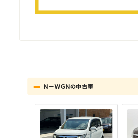
Ｎ－ＷＧＮの中古車