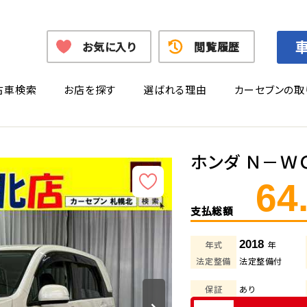
お気に入り
閲覧履歴
古車検索
お店を探す
選ばれる理由
カーセブンの取
ホンダ Ｎ－Ｗ
64
支払総額
2018
年式
年
法定整備
法定整備付
保証
あり