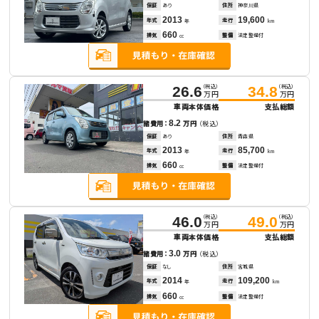
保証
あり
住所
神奈川県
2013
19,600
年式
走行
年
km
660
排気
整備
法定整備付
cc
（税込）
（税込）
26.6
34.8
万円
万円
車両本体価格
支払総額
8.2
諸費用：
万円
（税込）
保証
あり
住所
青森県
2013
85,700
年式
走行
年
km
660
排気
整備
法定整備付
cc
（税込）
（税込）
46.0
49.0
万円
万円
車両本体価格
支払総額
3.0
諸費用：
万円
（税込）
保証
なし
住所
宮城県
2014
109,200
年式
走行
年
km
660
排気
整備
法定整備付
cc