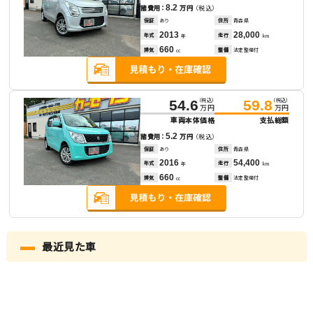
8.2
諸費用：
万円
（税込）
保証
あり
住所
青森県
2013
28,000
年式
走行
年
km
660
排気
整備
法定整備付
cc
（税込）
（税込）
54.6
59.8
万円
万円
車両本体価格
支払総額
5.2
諸費用：
万円
（税込）
保証
あり
住所
青森県
2016
54,400
年式
走行
年
km
660
排気
整備
法定整備付
cc
最近見た車