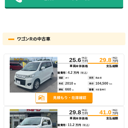
ワゴンＲの中古車
（税込）
（税込）
25.6
29.8
万円
万円
車両本体価格
支払総額
4.2
諸費用：
万円
（税込）
保証
あり
住所
青森県
2010
104,500
年式
走行
年
km
660
排気
整備
法定整備付
cc
（税込）
（税込）
29.8
41.0
万円
万円
車両本体価格
支払総額
11.2
諸費用：
万円
（税込）