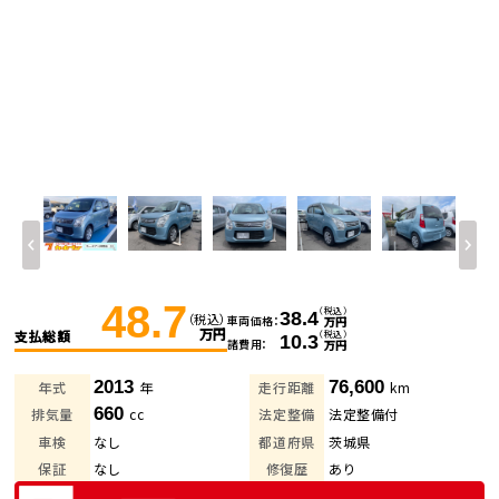
48.7
（税込）
38.4
（税込）
車両価格
万円
万円
支払総額
（税込）
10.3
諸費用
万円
2013
76,600
年式
年
走行距離
km
660
排気量
cc
法定整備
法定整備付
車検
なし
都道府県
茨城県
保証
なし
修復歴
あり