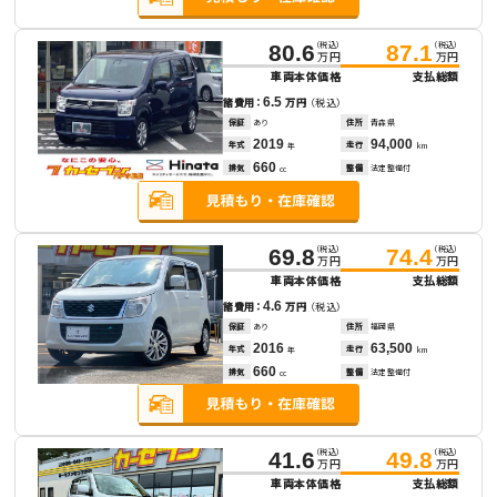
（税込）
（税込）
80.6
87.1
万円
万円
車両本体価格
支払総額
6.5
諸費用：
万円
（税込）
保証
あり
住所
青森県
2019
94,000
年式
走行
年
km
660
排気
整備
法定整備付
cc
（税込）
（税込）
69.8
74.4
万円
万円
車両本体価格
支払総額
4.6
諸費用：
万円
（税込）
保証
あり
住所
福岡県
2016
63,500
年式
走行
年
km
660
排気
整備
法定整備付
cc
（税込）
（税込）
41.6
49.8
万円
万円
車両本体価格
支払総額