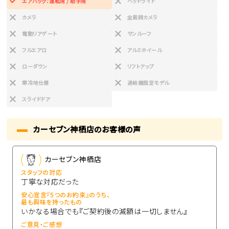
エアバッグ：運転席 / 助手席
ヘッドライト
カメラ
全周囲カメラ
電動リアゲート
サンルーフ
フルエアロ
アルミホイール
ローダウン
リフトアップ
寒冷地仕様
過給機設定モデル
スライドドア
カーセブン神栖店のお客様の声
カーセブン神栖店
スタッフの対応
丁寧な対応だった
安心宣言『5つのお約束』のうち、
最も興味を持ったもの
いかなる場合でも『ご契約後の減額は一切しません』
ご意見・ご感想