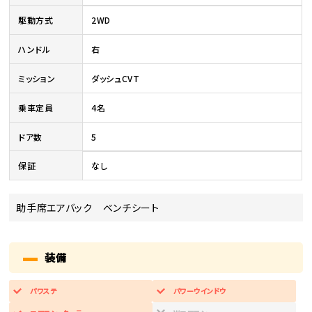
駆動方式
2WD
ハンドル
右
ミッション
ダッシュCVT
乗車定員
4名
ドア数
5
保証
なし
助手席エアバック ベンチシート
装備
パワステ
パワーウインドウ