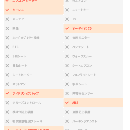
エアコン・クーラー
Wエアコン
キーレス
スマートキー
カーナビ
TV
映像
オーディオ：CD
ﾐｭｰｼﾞｯｸﾌﾟﾚｲﾔｰ接続
後席モニター
ETC
ベンチシート
3列シート
ウォークスルー
電動シート
シートエアコン
シートヒーター
フルフラットシート
オットマン
本革シート
アイドリングストップ
障害物センサー
クルーズコントロール
ABS
横滑り防止装置
盗難防止装置
衝突被害軽減ブレーキ
パーキングアシスト