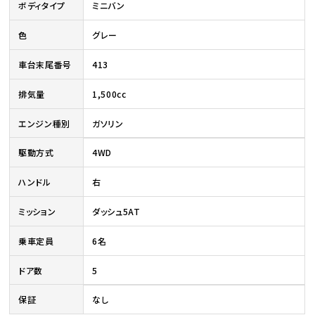
ボディタイプ
ミニバン
色
グレー
車台末尾番号
413
排気量
1,500cc
エンジン種別
ガソリン
駆動方式
4WD
ハンドル
右
ミッション
ダッシュ5AT
乗車定員
6名
ドア数
5
保証
なし