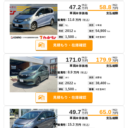
（税込）
（税込）
47.2
58.8
万円
万円
車両本体価格
支払総額
11.6
諸費用：
万円
（税込）
保証
なし
住所
千葉県
2012
54,900
年式
走行
年
km
1,500
排気
整備
法定整備付
cc
（税込）
（税込）
171.0
179.9
万円
万円
車両本体価格
支払総額
8.9
諸費用：
万円
（税込）
保証
あり
住所
長野県
2022
38,400
年式
走行
年
km
1,500
排気
整備
法定整備付
cc
（税込）
（税込）
49.7
65.0
万円
万円
車両本体価格
支払総額
15.3
諸費用：
万円
（税込）