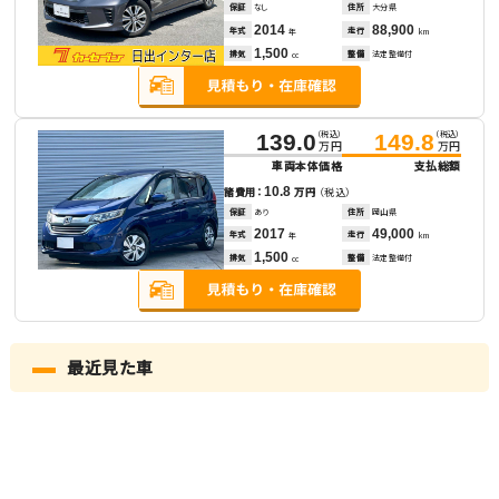
保証
なし
住所
大分県
2014
88,900
年式
走行
年
km
1,500
排気
整備
法定整備付
cc
（税込）
（税込）
139.0
149.8
万円
万円
車両本体価格
支払総額
10.8
諸費用：
万円
（税込）
保証
あり
住所
岡山県
2017
49,000
年式
走行
年
km
1,500
排気
整備
法定整備付
cc
最近見た車