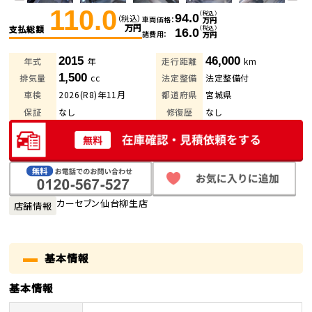
110.0
（税込）
94.0
（税込）
車両価格
万円
万円
支払総額
（税込）
16.0
諸費用
万円
2015
46,000
年式
年
走行距離
km
1,500
排気量
cc
法定整備
法定整備付
車検
2026(R8)年11月
都道府県
宮城県
保証
なし
修復歴
なし
カーセブン仙台柳生店
店舗情報
基本情報
基本情報