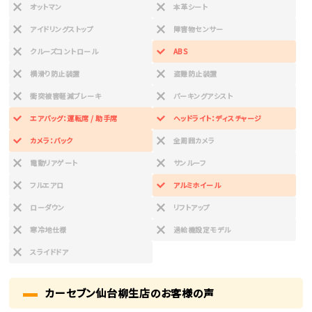
オットマン
本革シート
アイドリングストップ
障害物センサー
クルーズコントロール
ABS
横滑り防止装置
盗難防止装置
衝突被害軽減ブレーキ
パーキングアシスト
エアバッグ：運転席 / 助手席
ヘッドライト：ディスチャージ
カメラ：バック
全周囲カメラ
電動リアゲート
サンルーフ
フルエアロ
アルミホイール
ローダウン
リフトアップ
寒冷地仕様
過給機設定モデル
スライドドア
カーセブン仙台柳生店のお客様の声