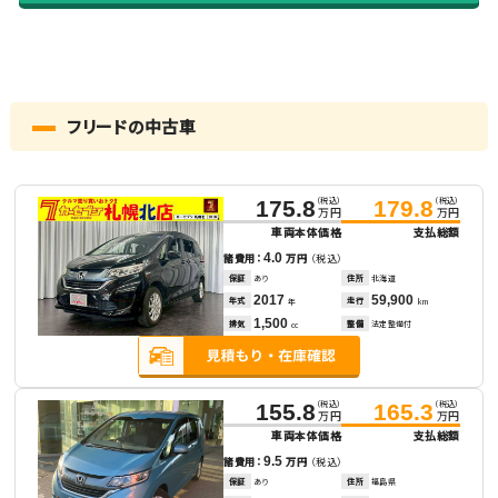
フリードの中古車
（税込）
（税込）
175.8
179.8
万円
万円
車両本体価格
支払総額
4.0
諸費用：
万円
（税込）
保証
あり
住所
北海道
2017
59,900
年式
走行
年
km
1,500
排気
整備
法定整備付
cc
（税込）
（税込）
155.8
165.3
万円
万円
車両本体価格
支払総額
9.5
諸費用：
万円
（税込）
保証
あり
住所
福島県