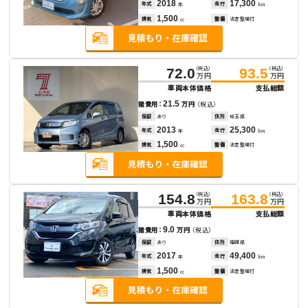
2018
17,300
年式
走行
年
km
1,500
排気
整備
法定整備付
cc
（税込）
（税込）
72.0
93.5
万円
万円
車両本体価格
支払総額
21.5
諸費用：
万円
（税込）
保証
あり
住所
埼玉県
2013
25,300
年式
走行
年
km
1,500
排気
整備
法定整備付
cc
（税込）
（税込）
154.8
163.8
万円
万円
車両本体価格
支払総額
9.0
諸費用：
万円
（税込）
保証
あり
住所
福岡県
2017
49,400
年式
走行
年
km
1,500
排気
整備
法定整備付
cc