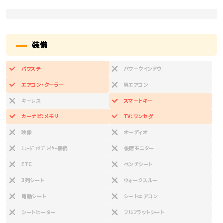
装備
パワステ
パワーウインドウ
エアコン・クーラー
Wエアコン
キーレス
スマートキー
カーナビ：メモリ
TV：ワンセグ
映像
オーディオ
ﾐｭｰｼﾞｯｸﾌﾟﾚｲﾔｰ接続
後席モニター
ETC
ベンチシート
3列シート
ウォークスルー
電動シート
シートエアコン
シートヒーター
フルフラットシート