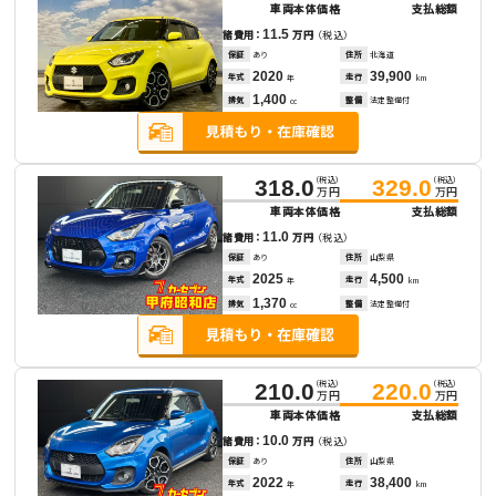
車両本体価格
支払総額
11.5
諸費用：
万円
（税込）
保証
あり
住所
北海道
2020
39,900
年式
走行
年
km
1,400
排気
整備
法定整備付
cc
（税込）
（税込）
318.0
329.0
万円
万円
車両本体価格
支払総額
11.0
諸費用：
万円
（税込）
保証
あり
住所
山梨県
2025
4,500
年式
走行
年
km
1,370
排気
整備
法定整備付
cc
（税込）
（税込）
210.0
220.0
万円
万円
車両本体価格
支払総額
10.0
諸費用：
万円
（税込）
保証
あり
住所
山梨県
2022
38,400
年式
走行
年
km