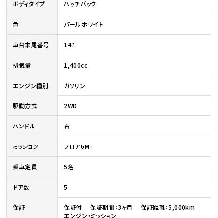
ボディタイプ
ハッチバック
色
パールホワイト
車台末尾番号
147
排気量
1,400cc
エンジン種別
ガソリン
駆動方式
2WD
ハンドル
右
ミッション
フロア6MT
乗車定員
5名
ドア数
5
保証
保証付 保証期間：3ヶ月 保証距離：5,000km
エンジン・ミッション