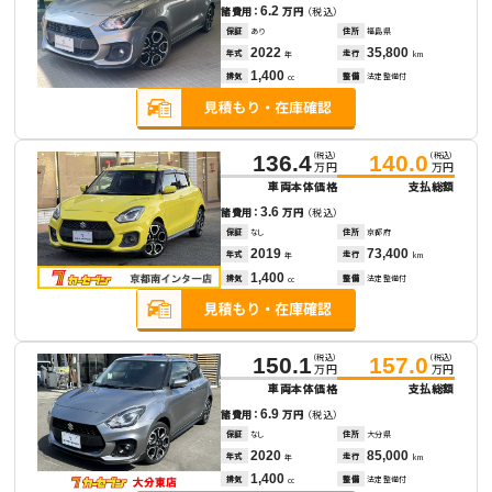
6.2
諸費用：
万円
（税込）
保証
あり
住所
福島県
2022
35,800
年式
走行
年
km
1,400
排気
整備
法定整備付
cc
（税込）
（税込）
136.4
140.0
万円
万円
車両本体価格
支払総額
3.6
諸費用：
万円
（税込）
保証
なし
住所
京都府
2019
73,400
年式
走行
年
km
1,400
排気
整備
法定整備付
cc
（税込）
（税込）
150.1
157.0
万円
万円
車両本体価格
支払総額
6.9
諸費用：
万円
（税込）
保証
なし
住所
大分県
2020
85,000
年式
走行
年
km
1,400
排気
整備
法定整備付
cc