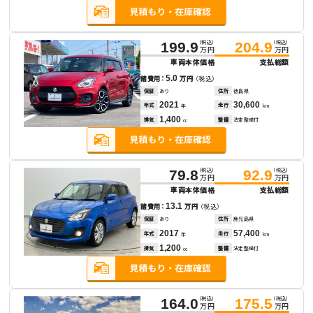
（税込）
（税込）
199.9
204.9
万円
万円
車両本体価格
支払総額
5.0
諸費用：
万円
（税込）
保証
あり
住所
徳島県
2021
30,600
年式
走行
年
km
1,400
排気
整備
法定整備付
cc
（税込）
（税込）
79.8
92.9
万円
万円
車両本体価格
支払総額
13.1
諸費用：
万円
（税込）
保証
あり
住所
鹿児島県
2017
57,400
年式
走行
年
km
1,200
排気
整備
法定整備付
cc
（税込）
（税込）
164.0
175.5
万円
万円