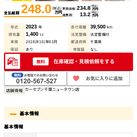
248.0
（税込）
234.8
（税込）
車両価格
万円
万円
支払総額
（税込）
13.2
諸費用
万円
2023
39,500
年式
年
走行距離
km
1,400
排気量
cc
法定整備
法定整備付
車検
2028(R10)年03月
都道府県
千葉県
保証
あり
修復歴
なし
カーセブン千葉ニュータウン店
店舗情報
基本情報
基本情報