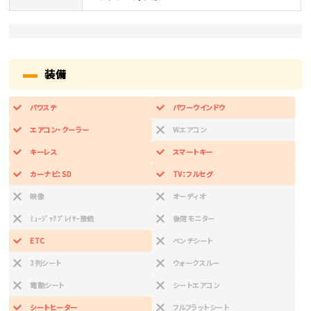
装備
パワステ
パワーウインドウ
エアコン・クーラー
Wエアコン
キーレス
スマートキー
カーナビ：SD
TV：フルセグ
映像
オーディオ
ﾐｭｰｼﾞｯｸﾌﾟﾚｲﾔｰ接続
後席モニター
ETC
ベンチシート
3列シート
ウォークスルー
電動シート
シートエアコン
シートヒーター
フルフラットシート