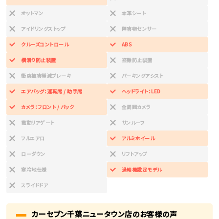
オットマン
本革シート
アイドリングストップ
障害物センサー
クルーズコントロール
ABS
横滑り防止装置
盗難防止装置
衝突被害軽減ブレーキ
パーキングアシスト
エアバッグ：運転席 / 助手席
ヘッドライト：LED
カメラ：フロント / バック
全周囲カメラ
電動リアゲート
サンルーフ
フルエアロ
アルミホイール
ローダウン
リフトアップ
寒冷地仕様
過給機設定モデル
スライドドア
カーセブン千葉ニュータウン店のお客様の声