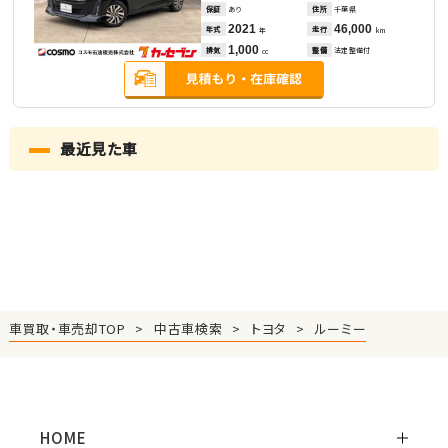
保証
あり
住所
千葉県
2021
46,000
年式
走行
年
km
1,000
排気
整備
法定整備付
cc
最近見た車
車買取・車売却TOP
中古車検索
トヨタ
ルーミー
HOME