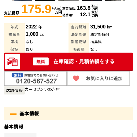
175.9
（税込）
163.8
（税込）
車両価格
万円
万円
支払総額
（税込）
12.1
諸費用
万円
2022
31,500
年式
年
走行距離
km
1,000
排気量
cc
法定整備
法定整備付
車検
なし
都道府県
福島県
保証
あり
修復歴
なし
カーセブンいわき店
店舗情報
基本情報
基本情報