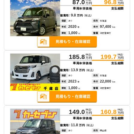
87.0
96.8
万円
万円
車両本体価格
支払総額
9.8
諸費用：
万円
（税込）
保証
あり
住所
北海道
2020
97,400
年式
走行
年
km
1,000
排気
整備
法定整備付
cc
（税込）
（税込）
185.8
199.7
万円
万円
車両本体価格
支払総額
13.9
諸費用：
万円
（税込）
保証
あり
住所
北海道
2023
22,000
年式
走行
年
km
1,000
排気
整備
法定整備付
cc
（税込）
（税込）
149.0
160.8
万円
万円
車両本体価格
支払総額
11.8
諸費用：
万円
（税込）
保証
あり
住所
岡山県