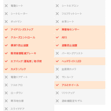
電動シート
シートエアコン
シートヒーター
フルフラットシート
オットマン
本革シート
アイドリングストップ
障害物センサー
クルーズコントロール
ABS
横滑り防止装置
盗難防止装置
衝突被害軽減ブレーキ
パーキングアシスト
エアバッグ：運転席 / 助手席
ヘッドライト：LED
カメラ：バック
全周囲カメラ
電動リアゲート
サンルーフ
フルエアロ
アルミホイール
ローダウン
リフトアップ
寒冷地仕様
過給機設定モデル
スライドドア