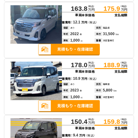
（税込）
（税込）
163.8
175.9
万円
万円
車両本体価格
支払総額
12.1
諸費用：
万円
（税込）
保証
あり
住所
福島県
2022
31,500
年式
走行
年
km
1,000
排気
整備
法定整備付
cc
（税込）
（税込）
178.0
188.9
万円
万円
車両本体価格
支払総額
10.9
諸費用：
万円
（税込）
保証
あり
住所
福岡県
2023
5,800
年式
走行
年
km
1,000
排気
整備
法定整備付
cc
（税込）
（税込）
150.4
159.8
万円
万円
車両本体価格
支払総額
9.4
諸費用：
万円
（税込）