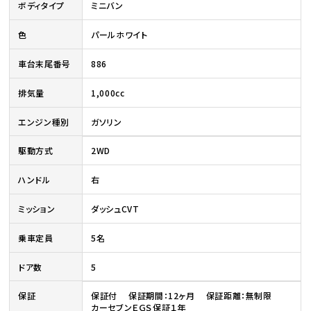
ボディタイプ
ミニバン
色
パールホワイト
車台末尾番号
886
排気量
1,000cc
エンジン種別
ガソリン
駆動方式
2WD
ハンドル
右
ミッション
ダッシュCVT
乗車定員
5名
ドア数
5
保証
保証付 保証期間：12ヶ月 保証距離：無制限
カーセブンＥＧＳ保証１年