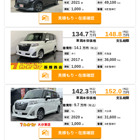
2021
49,100
年式
走行
年
km
1,000
排気
整備
法定整備付
cc
（税込）
（税込）
134.7
148.8
万円
万円
車両本体価格
支払総額
14.1
諸費用：
万円
（税込）
保証
あり
住所
北海道
2017
36,000
年式
走行
年
km
1,000
排気
整備
法定整備付
cc
（税込）
（税込）
142.3
152.0
万円
万円
車両本体価格
支払総額
9.7
諸費用：
万円
（税込）
保証
なし
住所
大分県
2020
31,600
年式
走行
年
km
1,000
排気
整備
法定整備付
cc