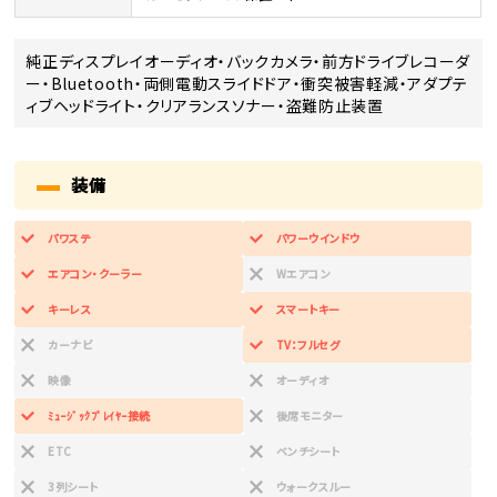
純正ディスプレイオーディオ・バックカメラ・前方ドライブレコーダ
ー・Bluetooth・両側電動スライドドア・衝突被害軽減・アダプテ
ィブヘッドライト・クリアランスソナー・盗難防止装置
装備
パワステ
パワーウインドウ
エアコン・クーラー
Wエアコン
キーレス
スマートキー
カーナビ
TV：フルセグ
映像
オーディオ
ﾐｭｰｼﾞｯｸﾌﾟﾚｲﾔｰ接続
後席モニター
ETC
ベンチシート
3列シート
ウォークスルー