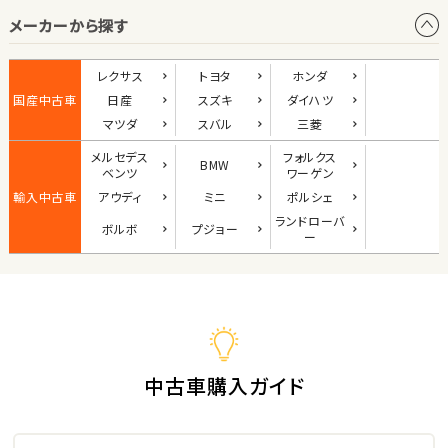
メーカーから探す
1
位
ダイハツ
レクサス
トヨタ
ホンダ
コペン
国産中古車
日産
スズキ
ダイハツ
マツダ
スバル
三菱
メルセデス
フォルクス
BMW
2
ベンツ
ワーゲン
位
輸入中古車
アウディ
ミニ
ポルシェ
マツダ
ランド
ローバ
ボルボ
プジョー
ロードスター
ー
3
位
ホンダ
S660
中古車購入ガイド
ステーションワゴン