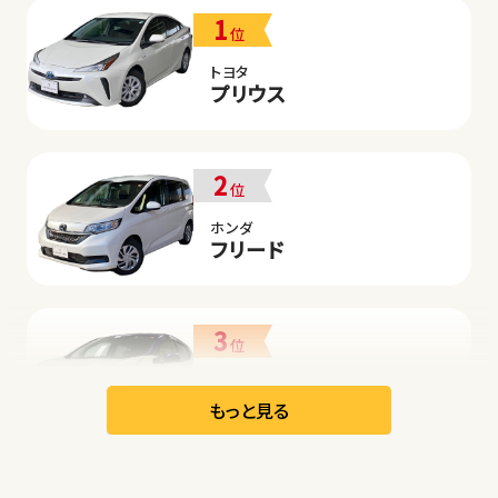
1
位
トヨタ
プリウス
2
位
ホンダ
フリード
3
位
日産
リーフ
もっと見る
オープン