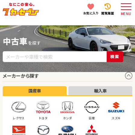
お気に入り
閲覧履歴
MENU
中古車
を探す
検索
メーカーから探す
国産車
輸入車
レクサス
トヨタ
ホンダ
日産
スズキ