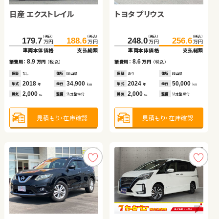
日産 エクストレイル
ダイハツ タント
トヨタ プリウス
トヨタ ノア ハイブリッド
（税込）
（税込）
（税込）
（税込）
379.7
386.6
378.0
394.5
万円
万円
万円
万円
車両本体価格
支払総額
車両本体価格
支払総額
（税込）
（税込）
（税込）
（税込）
（税込）
（税込）
（税込）
（税込）
6.9
16.5
179.7
51.6
188.6
59.8
248.0
391.4
256.6
399.7
諸費用：
万円
（税込）
諸費用：
万円
（税込）
万円
万円
万円
万円
万円
万円
万円
万円
車両本体価格
車両本体価格
支払総額
支払総額
車両本体価格
車両本体価格
支払総額
支払総額
保証
なし
住所
岡山県
保証
あり
住所
千葉県
2018
70,800
2021
67,500
8.9
8.2
8.6
8.3
年式
走行
年式
走行
諸費用：
諸費用：
万円
万円
（税込）
（税込）
諸費用：
諸費用：
万円
万円
（税込）
（税込）
年
km
年
km
2,500
2,500
排気
整備
法定整備付
排気
整備
法定整備付
cc
cc
保証
保証
なし
あり
住所
住所
岡山県
青森県
保証
保証
あり
なし
住所
住所
岡山県
岡山県
2018
2019
34,900
144,800
2024
2022
50,000
38,300
年式
年式
走行
走行
年式
年式
走行
走行
年
年
km
km
年
年
km
km
2,000
660
2,000
1,800
見積もり・在庫確認
見積もり・在庫確認
排気
排気
整備
整備
法定整備付
法定整備付
排気
排気
整備
整備
法定整備付
なし
cc
cc
cc
cc
見積もり・在庫確認
見積もり・在庫確認
見積もり・在庫確認
見積もり・在庫確認
スバル フォレスター
トヨタ ヴォクシー