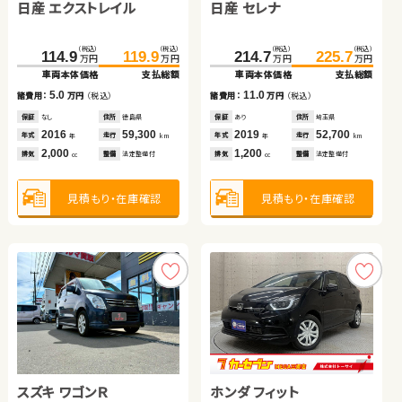
日産 エクストレイル
スバル フォレスター ハイ
日産 セレナ
スズキ スイフト
（税込）
（税込）
（税込）
（税込）
68.4
85.5
199.8
215.3
万円
万円
万円
万円
ブリッド
車両本体価格
支払総額
車両本体価格
支払総額
（税込）
（税込）
（税込）
（税込）
（税込）
（税込）
（税込）
（税込）
17.1
15.5
206.1
114.9
219.9
119.9
214.7
34.8
225.7
43.0
諸費用：
万円
（税込）
諸費用：
万円
（税込）
万円
万円
万円
万円
万円
万円
万円
万円
車両本体価格
車両本体価格
支払総額
支払総額
車両本体価格
車両本体価格
支払総額
支払総額
保証
あり
住所
埼玉県
保証
あり
住所
静岡県
2012
67,600
2018
60,200
5.0
13.8
11.0
8.2
年式
走行
年式
走行
諸費用：
諸費用：
万円
万円
（税込）
（税込）
諸費用：
諸費用：
万円
万円
（税込）
（税込）
年
km
年
km
2,000
2,000
排気
整備
法定整備付
排気
整備
法定整備付
cc
cc
保証
保証
なし
あり
住所
住所
徳島県
岩手県
保証
保証
あり
なし
住所
住所
埼玉県
宮城県
2016
2018
59,300
68,400
2019
2011
52,700
106,900
年式
年式
走行
走行
年式
年式
走行
走行
年
年
km
km
年
年
km
km
2,000
2,000
1,200
1,200
見積もり・在庫確認
見積もり・在庫確認
排気
排気
整備
整備
法定整備付
法定整備付
排気
排気
整備
整備
法定整備付
法定整備付
cc
cc
cc
cc
見積もり・在庫確認
見積もり・在庫確認
見積もり・在庫確認
見積もり・在庫確認
トヨタ アルファード
スズキ アルト ＨＢ
スズキ ワゴンＲ
スズキ ジムニー
ホンダ フィット
トヨタ ヴェルファイア ハ
（税込）
（税込）
（税込）
（税込）
641.6
655.3
36.2
43.6
万円
万円
万円
万円