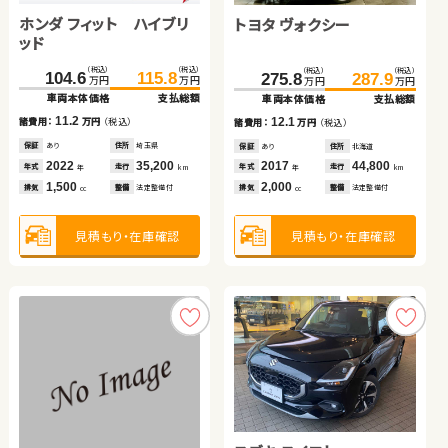
ホンダ フィット ハイブリ
ホンダ フリード＋ ハイブ
スズキ ジムニー
トヨタ ヴォクシー
トヨタ ルーミー
トヨタ アクア
ッド
リッド
（税込）
（税込）
（税込）
（税込）
（税込）
（税込）
（税込）
（税込）
（税込）
（税込）
（税込）
（税込）
104.6
115.8
213.0
214.1
218.0
229.7
275.8
134.7
46.5
287.9
148.8
59.7
万円
万円
万円
万円
万円
万円
万円
万円
万円
万円
万円
万円
車両本体価格
支払総額
車両本体価格
車両本体価格
支払総額
支払総額
車両本体価格
車両本体価格
車両本体価格
支払総額
支払総額
支払総額
11.2
5.0
15.6
12.1
14.1
13.2
諸費用：
万円
（税込）
諸費用：
諸費用：
万円
万円
（税込）
（税込）
諸費用：
諸費用：
諸費用：
万円
万円
万円
（税込）
（税込）
（税込）
保証
あり
住所
埼玉県
保証
保証
あり
あり
住所
住所
宮城県
茨城県
保証
保証
保証
あり
あり
なし
住所
住所
住所
北海道
北海道
茨城県
2022
35,200
2023
2026
63,900
100
2017
2017
2013
44,800
36,000
178,500
年式
走行
年式
年式
走行
走行
年式
年式
年式
走行
走行
走行
年
km
年
年
km
km
年
年
年
km
km
km
1,500
1,500
660
2,000
1,000
1,500
排気
整備
法定整備付
排気
排気
整備
整備
法定整備付
法定整備付
排気
排気
排気
整備
整備
整備
法定整備付
法定整備付
法定整備付
cc
cc
cc
cc
cc
cc
見積もり・在庫確認
見積もり・在庫確認
見積もり・在庫確認
見積もり・在庫確認
見積もり・在庫確認
見積もり・在庫確認