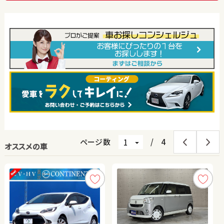
ページ数
/
4
オススメの車