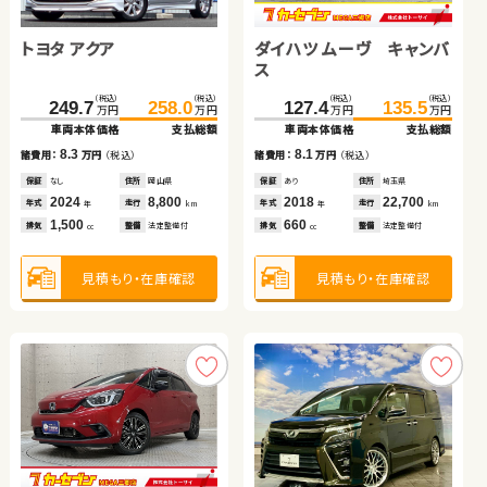
トヨタ アクア
ホンダ フリード
ダイハツ タント
ダイハツ ムーヴ キャンバ
ダイハツ ムーヴ キャンバ
スズキ ワゴンＲ スティン
スズキ アルト ＨＢ
ス
ス
グレー
ホンダ Ｎ ＢＯＸ
（税込）
（税込）
（税込）
（税込）
（税込）
（税込）
（税込）
（税込）
（税込）
（税込）
（税込）
（税込）
（税込）
（税込）
249.7
155.8
120.1
258.0
165.3
126.8
127.4
90.8
16.6
49.0
135.5
99.8
24.8
55.9
万円
万円
万円
万円
万円
万円
万円
万円
万円
万円
万円
万円
万円
万円
車両本体価格
車両本体価格
車両本体価格
支払総額
支払総額
支払総額
車両本体価格
車両本体価格
車両本体価格
車両本体価格
支払総額
支払総額
支払総額
支払総額
（税込）
（税込）
8.3
9.5
6.7
8.1
9.0
8.2
6.9
49.9
59.9
諸費用：
諸費用：
諸費用：
万円
万円
万円
（税込）
（税込）
（税込）
諸費用：
諸費用：
諸費用：
諸費用：
万円
万円
万円
万円
（税込）
（税込）
（税込）
（税込）
万円
万円
車両本体価格
支払総額
保証
保証
保証
なし
あり
あり
住所
住所
住所
岡山県
福島県
群馬県
保証
保証
保証
保証
あり
あり
なし
あり
住所
住所
住所
住所
埼玉県
岩手県
青森県
京都府
2024
2018
2016
8,800
17,300
35,900
2018
2017
2012
2016
22,700
67,200
197,700
15,000
10.0
年式
年式
年式
走行
走行
走行
年式
年式
年式
年式
走行
走行
走行
走行
諸費用：
万円
（税込）
年
年
年
km
km
km
年
年
年
年
km
km
km
km
1,500
1,500
650
660
660
660
660
排気
排気
排気
整備
整備
整備
法定整備付
法定整備付
なし
排気
排気
排気
排気
整備
整備
整備
整備
法定整備付
法定整備付
法定整備付
法定整備付
cc
cc
cc
cc
cc
cc
cc
保証
なし
住所
徳島県
2012
92,400
年式
走行
年
km
660
見積もり・在庫確認
見積もり・在庫確認
見積もり・在庫確認
見積もり・在庫確認
見積もり・在庫確認
見積もり・在庫確認
見積もり・在庫確認
排気
整備
法定整備付
cc
見積もり・在庫確認