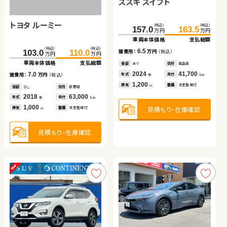
ホンダ Ｎ ＢＯＸ
トヨタ プリウス
スズキ スイフト
トヨタ ノア ハイブリッド
トヨタ ルーミー
日産 セレナ
（税込）
（税込）
（税込）
（税込）
（税込）
（税込）
（税込）
（税込）
245.4
110.6
256.8
119.9
157.0
466.3
163.5
479.5
万円
万円
万円
万円
万円
万円
万円
万円
車両本体価格
車両本体価格
支払総額
支払総額
車両本体価格
車両本体価格
支払総額
支払総額
（税込）
（税込）
（税込）
（税込）
9.3
11.4
6.5
13.2
103.0
110.0
59.2
69.8
諸費用：
諸費用：
万円
万円
（税込）
（税込）
諸費用：
諸費用：
万円
万円
（税込）
（税込）
万円
万円
万円
万円
車両本体価格
支払総額
車両本体価格
支払総額
保証
保証
あり
あり
住所
住所
岩手県
埼玉県
保証
保証
あり
あり
住所
住所
福島県
岩手県
2020
2021
67,900
20,600
2024
2023
41,700
15,400
7.0
10.6
年式
年式
走行
走行
年式
年式
走行
走行
諸費用：
万円
（税込）
諸費用：
万円
（税込）
年
年
km
km
年
年
km
km
660
1,800
1,200
1,800
排気
排気
整備
整備
法定整備付
法定整備付
排気
排気
整備
整備
法定整備付
法定整備付
cc
cc
cc
cc
保証
なし
住所
長野県
保証
あり
住所
青森県
2018
63,000
2015
114,000
年式
走行
年式
走行
年
km
年
km
1,000
2,000
見積もり・在庫確認
見積もり・在庫確認
見積もり・在庫確認
見積もり・在庫確認
排気
整備
法定整備付
排気
整備
法定整備付
cc
cc
見積もり・在庫確認
見積もり・在庫確認
トヨタ ヴェルファイア
トヨタ アルファード