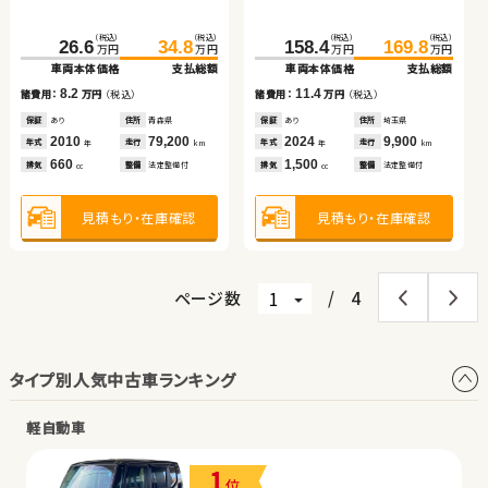
イブリッド
車両本体価格
支払総額
車両本体価格
支払総額
（税込）
（税込）
（税込）
（税込）
（税込）
（税込）
（税込）
（税込）
13.7
7.4
209.9
26.6
219.9
34.8
158.4
444.0
169.8
453.7
諸費用：
万円
（税込）
諸費用：
万円
（税込）
万円
万円
万円
万円
万円
万円
万円
万円
車両本体価格
車両本体価格
支払総額
支払総額
車両本体価格
車両本体価格
支払総額
支払総額
保証
あり
住所
埼玉県
保証
あり
住所
埼玉県
2025
10,700
2016
77,600
8.2
10.0
11.4
9.7
年式
走行
年式
走行
諸費用：
諸費用：
万円
万円
（税込）
（税込）
諸費用：
諸費用：
万円
万円
（税込）
（税込）
年
km
年
km
2,500
660
排気
整備
法定整備付
排気
整備
法定整備付
cc
cc
保証
保証
あり
あり
住所
住所
青森県
岩手県
保証
保証
あり
あり
住所
住所
埼玉県
長野県
2010
2021
79,200
41,500
2024
2020
9,900
59,000
年式
年式
走行
走行
年式
年式
走行
走行
年
年
km
km
年
年
km
km
660
660
1,500
2,500
見積もり・在庫確認
見積もり・在庫確認
排気
排気
整備
整備
法定整備付
法定整備付
排気
排気
整備
整備
法定整備付
法定整備付
cc
cc
cc
cc
見積もり・在庫確認
見積もり・在庫確認
見積もり・在庫確認
見積もり・在庫確認
ページ数
/
4
タイプ別人気中古車ランキング
軽自動車
1
位