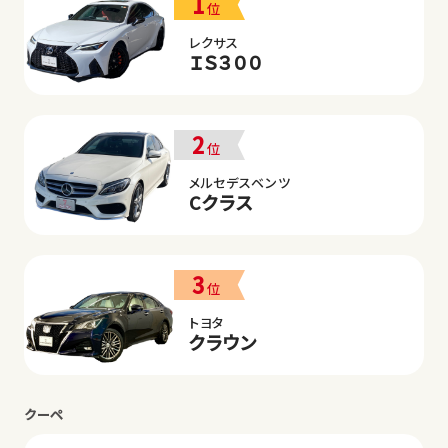
1
位
レクサス
ＩＳ３００
2
位
メルセデスベンツ
Cクラス
3
位
トヨタ
クラウン
クーペ