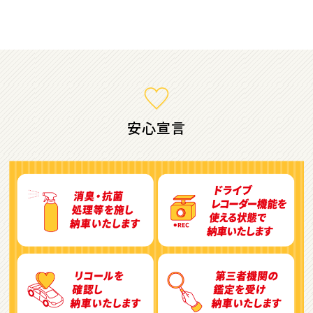
ミニバン・1ＢＯＸ
1
位
ホンダ
ステップワゴン
安心宣言
2
位
トヨタ
アルファード
3
位
トヨタ
ヴォクシー