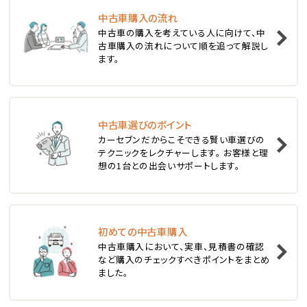
中古車購入の流れ
1
中古車の購入を考えている人に向けて、中
位
古車購入の流れについて順を追って解説し
ます。
スバル
レヴォーグ
中古車選びのポイント
2
位
カーセブンだからこそできる賢い車選びの
テクニックをレクチャーします。 お客様と理
スバル
想の1台との出会いサポートします。
レガシィツーリングワゴン
3
位
初めての中古車購入
中古車購入において、実車、見積書の確認
トヨタ
など購入のチェックすべきポイントをまとめ
カローラフィールダー
ました。