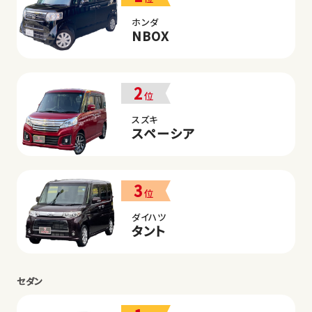
ホンダ
NBOX
2
位
スズキ
スペーシア
3
位
ダイハツ
タント
セダン