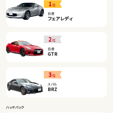
1
位
日産
フェアレディ
2
位
日産
GTR
3
位
スバル
BRZ
ハッチバック