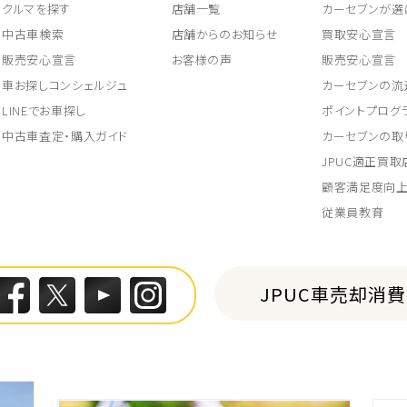
クルマを探す
店舗一覧
カーセブンが選
中古車検索
店舗からのお知らせ
買取安心宣言
販売安心宣言
お客様の声
販売安心宣言
車お探しコンシェルジュ
カーセブンの流
LINEでお車探し
ポイントプログ
中古車査定・購入ガイド
カーセブンの取
JPUC適正買
顧客満足度向
従業員教育
JPUC車売却消