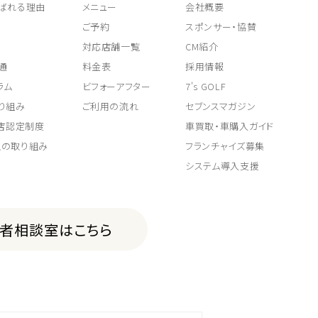
ばれる理由
メニュー
会社概要
ご予約
スポンサー・協賛
対応店舗一覧
CM紹介
通
料金表
採用情報
ラム
ビフォーアフター
7's GOLF
り組み
ご利用の流れ
セブンスマガジン
取店認定制度
車買取・車購入ガイド
上の取り組み
フランチャイズ募集
システム導入支援
費者相談室はこちら