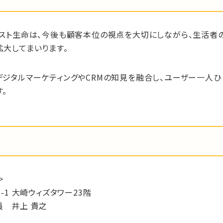
ースト生命は、今後も顧客本位の視点を大切にしながら、生活者
大してまいります。
デジタルマーケティングやCRMの知見を融合し、ユーザー一人ひ
。
＞
-1 大崎ウィズタワー23階
員 井上 貴之