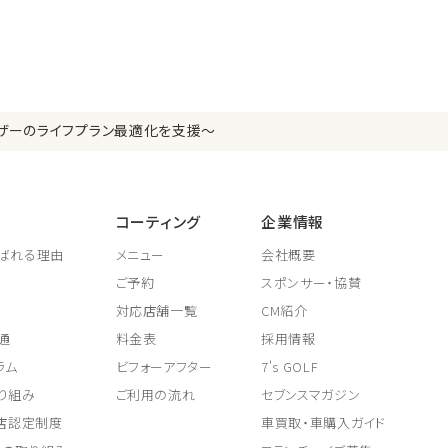
ザーのライフプラン最適化を支援～
コーティング
企業情報
ばれる理由
メニュー
会社概要
ご予約
スポンサー・協賛
対応店舗一覧
CM紹介
通
料金表
採用情報
ラム
ビフォーアフター
7's GOLF
り組み
ご利用の流れ
セブンスマガジン
取店認定制度
車買取・車購入ガイド