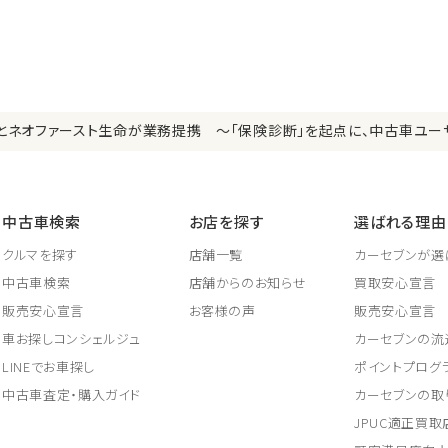
とネオファースト生命が業務提携 ～「保険診断」を起点に、中古車ユー
中古車検索
お店を探す
選ばれる理由
クルマを探す
店舗一覧
カーセブンが選
中古車検索
店舗からのお知らせ
買取安心宣言
販売安心宣言
お客様の声
販売安心宣言
車お探しコンシェルジュ
カーセブンの流
LINEでお車探し
ポイントプログ
中古車査定・購入ガイド
カーセブンの取
JPUC適正買