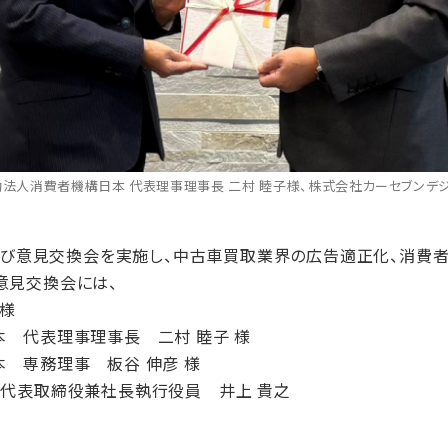
法人消費者機構日本 代表理事理事長 二村 睦子様、株式会社カーセブンデジ
および意見交換会を実施し、中古車買取業界の広告適正化、消費
意見交換会には、
 様
本 代表理事理事長 二村 睦子 様
本 専務理事 板谷 伸彦 様
 代表取締役兼社長執行役員 井上 貴之