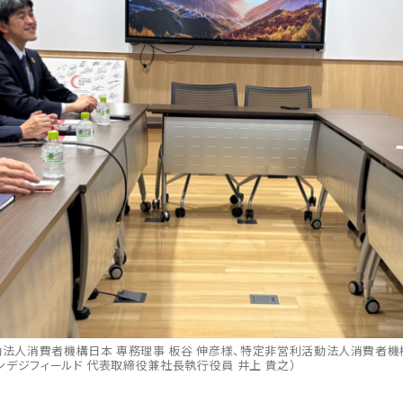
法人消費者機構日本 専務理事 板谷 伸彦様、特定非営利活動法人消費者機構
ンデジフィールド 代表取締役兼社長執行役員 井上 貴之）