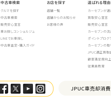
中古車検索
お店を探す
選ばれる理由
クルマを探す
店舗一覧
カーセブンが選
中古車検索
店舗からのお知らせ
買取安心宣言
販売安心宣言
お客様の声
販売安心宣言
車お探しコンシェルジュ
カーセブンの流
LINEでお車探し
ポイントプログ
中古車査定・購入ガイド
カーセブンの取
JPUC適正買
顧客満足度向
従業員教育
JPUC車売却消