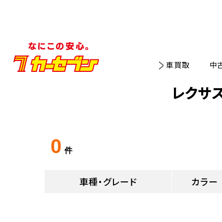
車買取
中
レクサ
0
件
車種・グレード
カラー