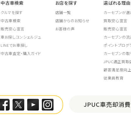
中古車検索
お店を探す
選ばれる理由
クルマを探す
店舗一覧
カーセブンが選
中古車検索
店舗からのお知らせ
買取安心宣言
販売安心宣言
お客様の声
販売安心宣言
車お探しコンシェルジュ
カーセブンの流
LINEでお車探し
ポイントプログ
中古車査定・購入ガイド
カーセブンの取
JPUC適正買
顧客満足度向
従業員教育
JPUC車売却消