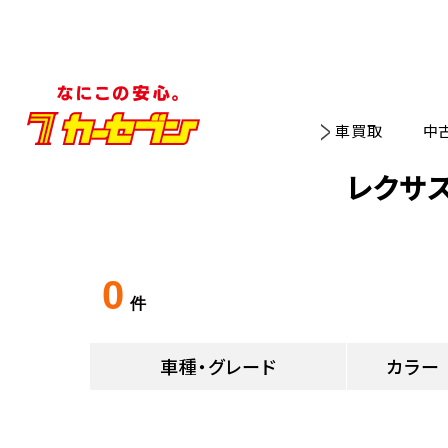
車買取
中
レクサ
0
件
車種・グレード
カラー