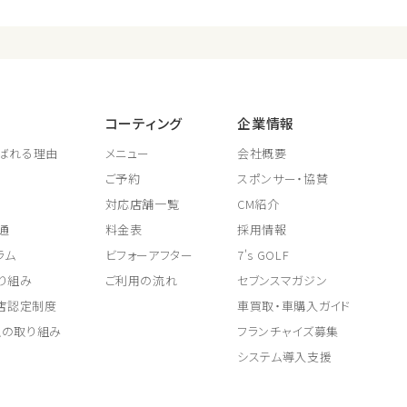
コーティング
企業情報
ばれる理由
メニュー
会社概要
ご予約
スポンサー・協賛
対応店舗一覧
CM紹介
通
料金表
採用情報
ラム
ビフォーアフター
7's GOLF
り組み
ご利用の流れ
セブンスマガジン
取店認定制度
車買取・車購入ガイド
上の取り組み
フランチャイズ募集
システム導入支援