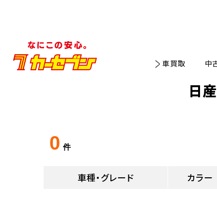
車買取
中
日産
0
件
車種・グレード
カラー