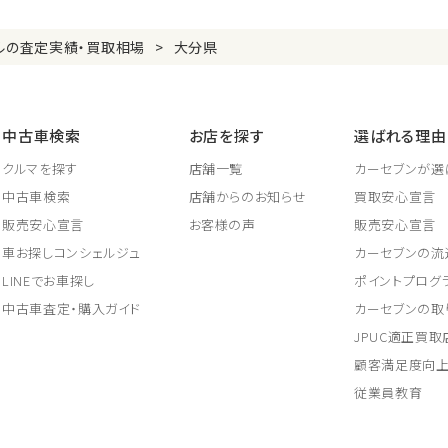
ルの査定実績・買取相場
大分県
中古車検索
お店を探す
選ばれる理由
クルマを探す
店舗一覧
カーセブンが選
中古車検索
店舗からのお知らせ
買取安心宣言
販売安心宣言
お客様の声
販売安心宣言
車お探しコンシェルジュ
カーセブンの流
LINEでお車探し
ポイントプログ
中古車査定・購入ガイド
カーセブンの取
JPUC適正買
顧客満足度向
従業員教育