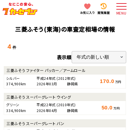
お気に入り
閲覧履歴
MENU
三菱ふそう(東海)の車査定相場の情報
4
件
表示順
三菱ふそう ファイター パッカー／アームロール
シルバー
平成24年式
(2012年式)
170.0
万円
374,900km
2026年03月
静岡県
三菱ふそう スーパーグレート ウイング
グリーン
平成22年式
(2010年式)
50.0
万円
334,900km
2026年04月
静岡県
三菱ふそう スーパーグレート バン