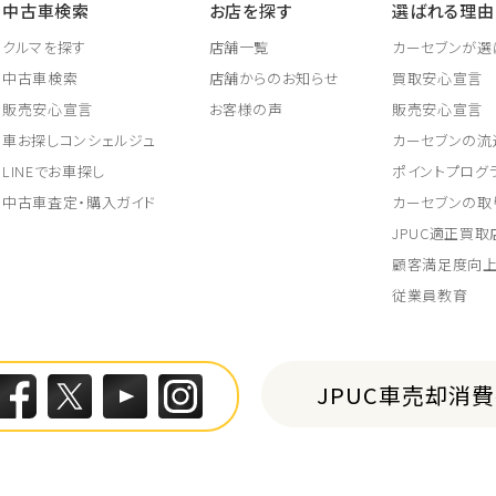
中古車検索
お店を探す
選ばれる理由
クルマを探す
店舗一覧
カーセブンが選
中古車検索
店舗からのお知らせ
買取安心宣言
販売安心宣言
お客様の声
販売安心宣言
車お探しコンシェルジュ
カーセブンの流
LINEでお車探し
ポイントプログ
中古車査定・購入ガイド
カーセブンの取
JPUC適正買
顧客満足度向
従業員教育
JPUC車売却消