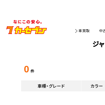
車買取
中
ジャ
0
件
車種・グレード
カラー