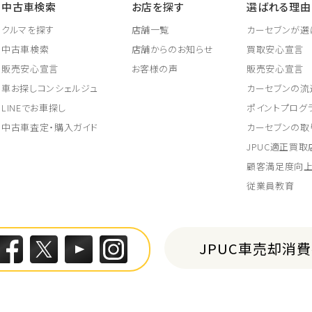
中古車検索
お店を探す
選ばれる理由
クルマを探す
店舗一覧
カーセブンが選
中古車検索
店舗からのお知らせ
買取安心宣言
販売安心宣言
お客様の声
販売安心宣言
車お探しコンシェルジュ
カーセブンの流
LINEでお車探し
ポイントプログ
中古車査定・購入ガイド
カーセブンの取
JPUC適正買
顧客満足度向
従業員教育
JPUC車売却消