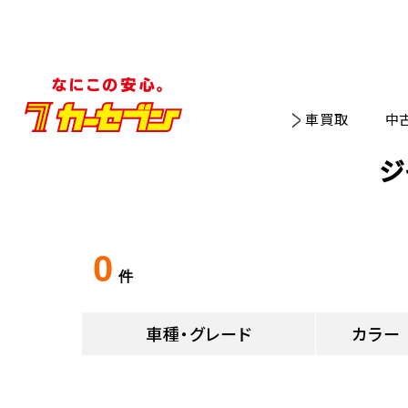
車買取
中
ジ
0
件
車種・グレード
カラー