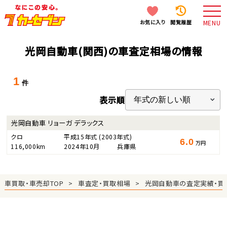
お気に入り
閲覧履歴
MENU
光岡自動車(関西)の車査定相場の情報
1
件
表示順
光岡自動車 リョーガ デラックス
クロ
平成15年式
(2003年式)
6.0
万円
116,000km
2024年10月
兵庫県
車買取・車売却TOP
車査定・買取相場
光岡自動車の査定実績・買