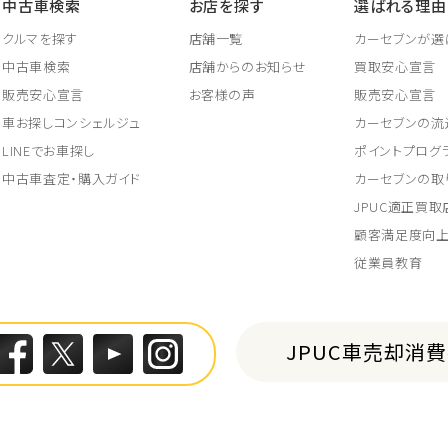
中古車検索
お店を探す
選ばれる理由
クルマを探す
店舗一覧
カーセブンが選
中古車検索
店舗からのお知らせ
買取安心宣言
販売安心宣言
お客様の声
販売安心宣言
車お探しコンシェルジュ
カーセブンの流
LINEでお車探し
ポイントプログ
中古車査定・購入ガイド
カーセブンの取
JPUC適正買
顧客満足度向
従業員教育
JPUC車売却消