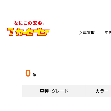
車買取
中
0
件
車種・グレード
カラー