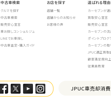
中古車検索
お店を探す
選ばれる理由
クルマを探す
店舗一覧
カーセブンが選
中古車検索
店舗からのお知らせ
買取安心宣言
販売安心宣言
お客様の声
販売安心宣言
車お探しコンシェルジュ
カーセブンの流
LINEでお車探し
ポイントプログ
中古車査定・購入ガイド
カーセブンの取
JPUC適正買
顧客満足度向
従業員教育
JPUC車売却消