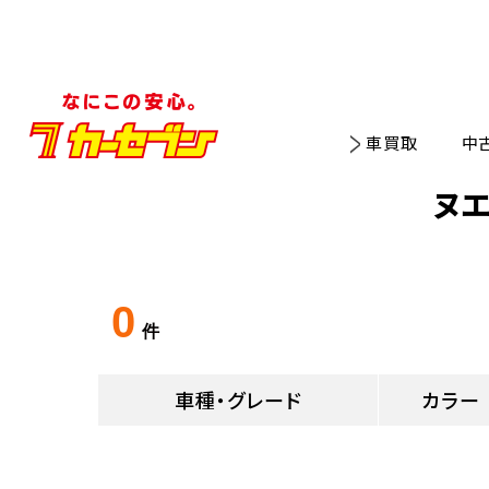
車買取
中
ヌ
0
件
車種・グレード
カラー