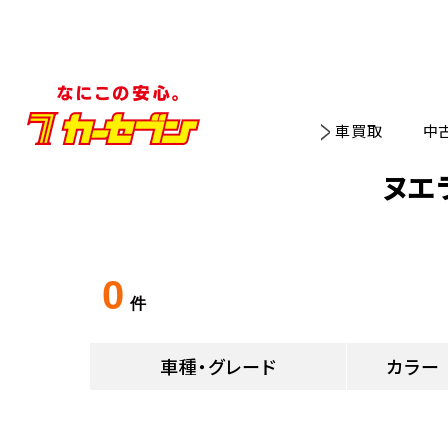
車買取
中
ヌエ
0
件
車種・グレード
カラー