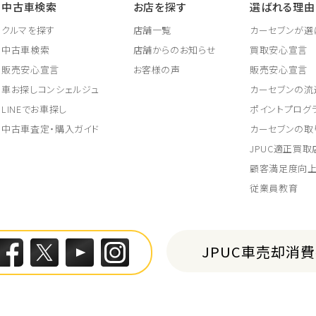
中古車検索
お店を探す
選ばれる理由
クルマを探す
店舗一覧
カーセブンが選
中古車検索
店舗からのお知らせ
買取安心宣言
販売安心宣言
お客様の声
販売安心宣言
車お探しコンシェルジュ
カーセブンの流
LINEでお車探し
ポイントプログ
中古車査定・購入ガイド
カーセブンの取
JPUC適正買
顧客満足度向
従業員教育
JPUC車売却消