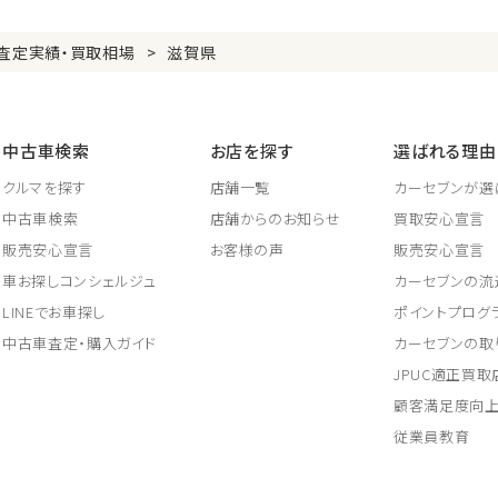
査定実績・買取相場
滋賀県
中古車検索
お店を探す
選ばれる理由
クルマを探す
店舗一覧
カーセブンが選
中古車検索
店舗からのお知らせ
買取安心宣言
販売安心宣言
お客様の声
販売安心宣言
車お探しコンシェルジュ
カーセブンの流
LINEでお車探し
ポイントプログ
中古車査定・購入ガイド
カーセブンの取
JPUC適正買
顧客満足度向
従業員教育