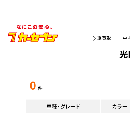
車買取
中
光
0
件
車種・グレード
カラー