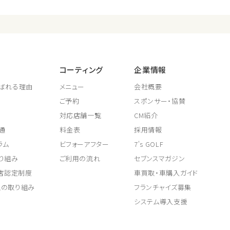
コーティング
企業情報
ばれる理由
メニュー
会社概要
ご予約
スポンサー・協賛
対応店舗一覧
CM紹介
通
料金表
採用情報
ラム
ビフォーアフター
7's GOLF
り組み
ご利用の流れ
セブンスマガジン
取店認定制度
車買取・車購入ガイド
上の取り組み
フランチャイズ募集
システム導入支援