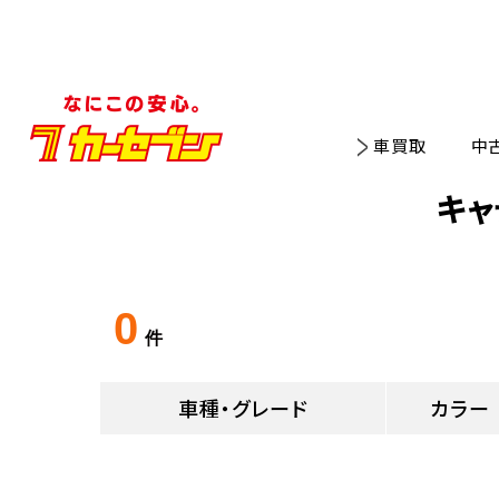
車買取
中
キャ
0
件
車種・グレード
カラー