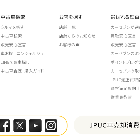
中古車検索
お店を探す
選ばれる理由
クルマを探す
店舗一覧
カーセブンが選
中古車検索
店舗からのお知らせ
買取安心宣言
販売安心宣言
お客様の声
販売安心宣言
車お探しコンシェルジュ
カーセブンの流
LINEでお車探し
ポイントプログ
中古車査定・購入ガイド
カーセブンの取
JPUC適正買
顧客満足度向
従業員教育
JPUC車売却消