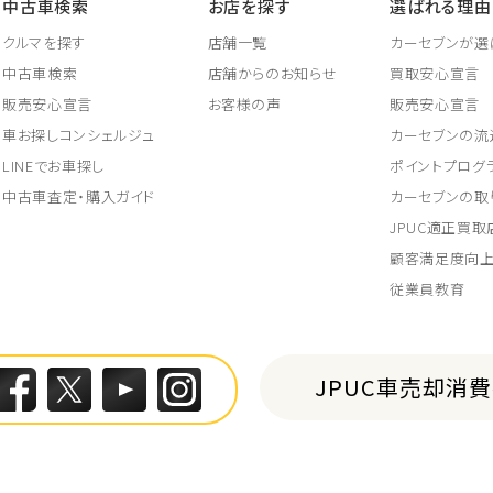
中古車検索
お店を探す
選ばれる理由
クルマを探す
店舗一覧
カーセブンが選
中古車検索
店舗からのお知らせ
買取安心宣言
販売安心宣言
お客様の声
販売安心宣言
車お探しコンシェルジュ
カーセブンの流
LINEでお車探し
ポイントプログ
中古車査定・購入ガイド
カーセブンの取
JPUC適正買
顧客満足度向
従業員教育
JPUC車売却消