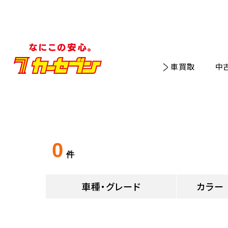
車買取
中
0
件
車種・グレード
カラー