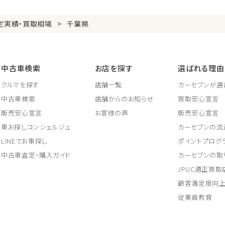
定実績・買取相場
千葉県
中古車検索
お店を探す
選ばれる理由
クルマを探す
店舗一覧
カーセブンが選
中古車検索
店舗からのお知らせ
買取安心宣言
販売安心宣言
お客様の声
販売安心宣言
車お探しコンシェルジュ
カーセブンの流
LINEでお車探し
ポイントプログ
中古車査定・購入ガイド
カーセブンの取
JPUC適正買
顧客満足度向
従業員教育