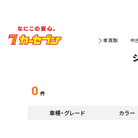
車買取
中
0
件
車種・グレード
カラー