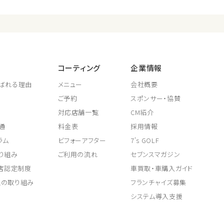
コーティング
企業情報
ばれる理由
メニュー
会社概要
ご予約
スポンサー・協賛
対応店舗一覧
CM紹介
通
料金表
採用情報
ラム
ビフォーアフター
7's GOLF
り組み
ご利用の流れ
セブンスマガジン
取店認定制度
車買取・車購入ガイド
上の取り組み
フランチャイズ募集
システム導入支援