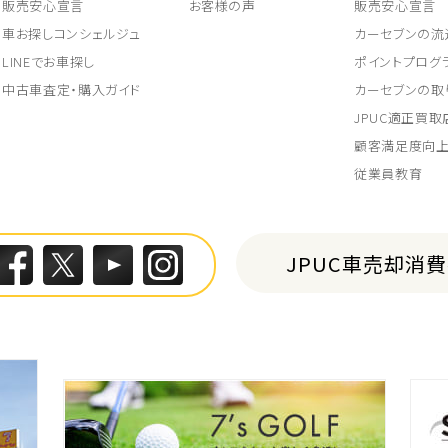
販売安心宣言
お客様の声
販売安心宣言
車お探しコンシェルジュ
カーセブンの流
LINEでお車探し
ポイントプログ
中古車査定・購入ガイド
カーセブンの取
JPUC適正買
顧客満足度向
従業員教育
JPUC車売却消