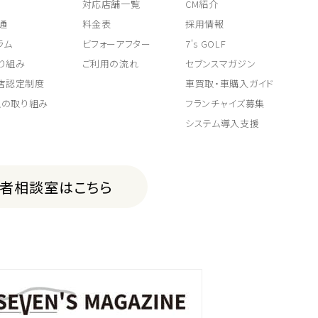
対応店舗一覧
CM紹介
通
料金表
採用情報
ラム
ビフォーアフター
7's GOLF
り組み
ご利用の流れ
セブンスマガジン
取店認定制度
車買取・車購入ガイド
上の取り組み
フランチャイズ募集
システム導入支援
費者相談室はこちら