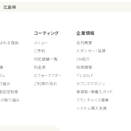
広島県
コーティング
企業情報
ばれる理由
メニュー
会社概要
ご予約
スポンサー・協賛
対応店舗一覧
CM紹介
通
料金表
採用情報
ラム
ビフォーアフター
7's GOLF
り組み
ご利用の流れ
セブンスマガジン
取店認定制度
車買取・車購入ガイド
上の取り組み
フランチャイズ募集
システム導入支援