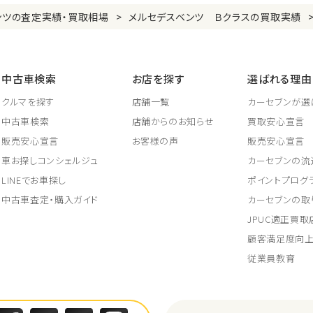
ンツの査定実績・買取相場
メルセデスベンツ Ｂクラスの買取実績
中古車検索
お店を探す
選ばれる理由
クルマを探す
店舗一覧
カーセブンが選
中古車検索
店舗からのお知らせ
買取安心宣言
販売安心宣言
お客様の声
販売安心宣言
車お探しコンシェルジュ
カーセブンの流
LINEでお車探し
ポイントプログ
中古車査定・購入ガイド
カーセブンの取
JPUC適正買
顧客満足度向
従業員教育