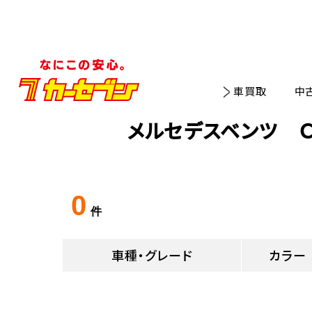
車買取
中
メルセデスベンツ Ｃ
0
件
車種・グレード
カラー