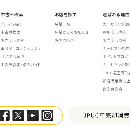
中古車検索
お店を探す
選ばれる理由
クルマを探す
店舗一覧
カーセブンが選
中古車検索
店舗からのお知らせ
買取安心宣言
販売安心宣言
お客様の声
販売安心宣言
車お探しコンシェルジュ
カーセブンの流
LINEでお車探し
ポイントプログ
中古車査定・購入ガイド
カーセブンの取
JPUC適正買
顧客満足度向
従業員教育
JPUC車売却消