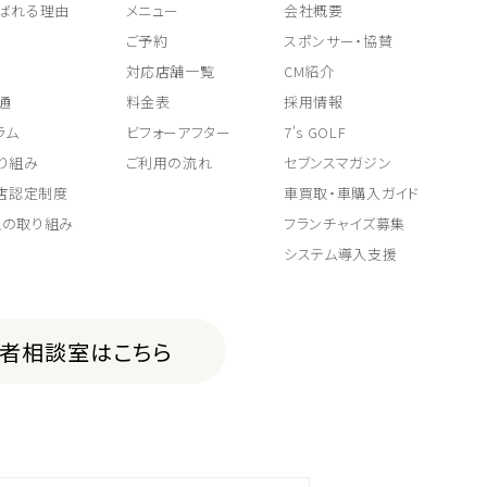
ばれる理由
メニュー
会社概要
ご予約
スポンサー・協賛
対応店舗一覧
CM紹介
通
料金表
採用情報
ラム
ビフォーアフター
7's GOLF
り組み
ご利用の流れ
セブンスマガジン
取店認定制度
車買取・車購入ガイド
上の取り組み
フランチャイズ募集
システム導入支援
費者相談室はこちら