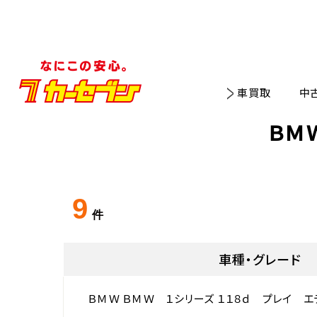
車買取
中
ＢＭ
9
件
車種・グレード
ＢＭＷ ＢＭＷ １シリーズ １１８ｄ プレイ エ