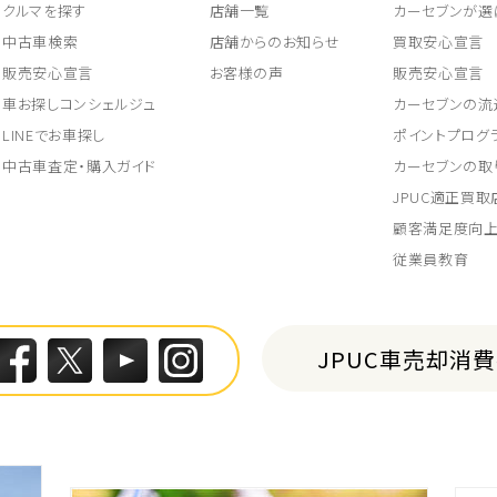
クルマを探す
店舗一覧
カーセブンが選
中古車検索
店舗からのお知らせ
買取安心宣言
販売安心宣言
お客様の声
販売安心宣言
車お探しコンシェルジュ
カーセブンの流
LINEでお車探し
ポイントプログ
中古車査定・購入ガイド
カーセブンの取
JPUC適正買
顧客満足度向
従業員教育
JPUC車売却消