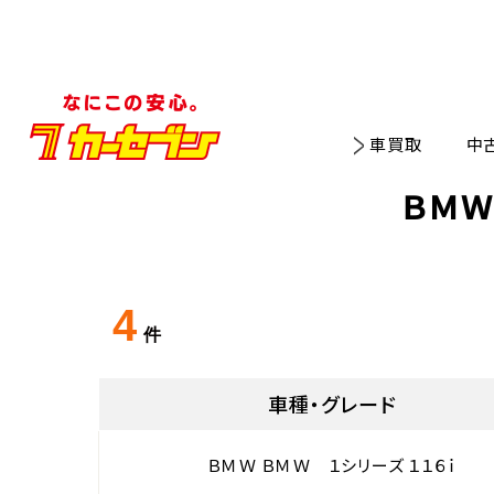
車買取
中
ＢＭＷ
4
件
車種・グレード
ＢＭＷ ＢＭＷ １シリーズ １１６ｉ