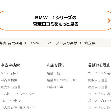
ＢＭＷ １シリーズの
査定口コミをもっと見る
実績・買取相場
ＢＭＷ １シリーズの買取実績
埼玉県
中古車検索
お店を探す
選ばれる理由
クルマを探す
店舗一覧
カーセブンが選
中古車検索
店舗からのお知らせ
買取安心宣言
販売安心宣言
お客様の声
販売安心宣言
車お探しコンシェルジュ
カーセブンの流
LINEでお車探し
ポイントプログ
中古車査定・購入ガイド
カーセブンの取