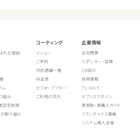
コーティング
企業情報
ばれる理由
メニュー
会社概要
ご予約
スポンサー・協賛
対応店舗一覧
CM紹介
通
料金表
採用情報
ラム
ビフォーアフター
7's GOLF
り組み
ご利用の流れ
セブンスマガジン
取店認定制度
車買取・車購入ガイド
上の取り組み
フランチャイズ募集
システム導入支援