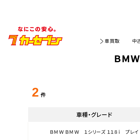
車買取
中
ＢＭＷ
2
件
車種・グレード
ＢＭＷ ＢＭＷ １シリーズ １１８ｉ プレイ