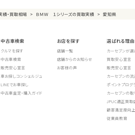
実績・買取相場
ＢＭＷ １シリーズの買取実績
愛知県
中古車検索
お店を探す
選ばれる理由
クルマを探す
店舗一覧
カーセブンが選
中古車検索
店舗からのお知らせ
買取安心宣言
販売安心宣言
お客様の声
販売安心宣言
車お探しコンシェルジュ
カーセブンの流
LINEでお車探し
ポイントプログ
中古車査定・購入ガイド
カーセブンの取
JPUC適正買
顧客満足度向
従業員教育