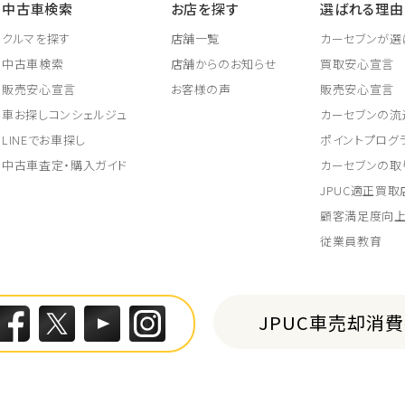
中古車検索
お店を探す
選ばれる理由
クルマを探す
店舗一覧
カーセブンが選
中古車検索
店舗からのお知らせ
買取安心宣言
販売安心宣言
お客様の声
販売安心宣言
車お探しコンシェルジュ
カーセブンの流
LINEでお車探し
ポイントプログ
中古車査定・購入ガイド
カーセブンの取
JPUC適正買
顧客満足度向
従業員教育
JPUC車売却消