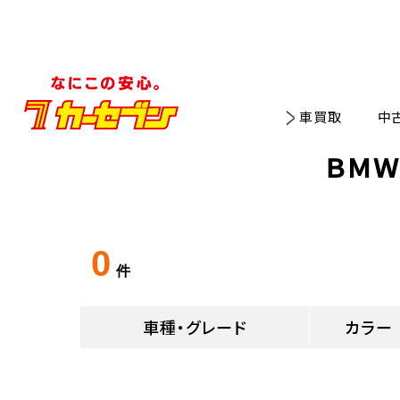
車買取
中
ＢＭＷ
0
件
車種・グレード
カラー