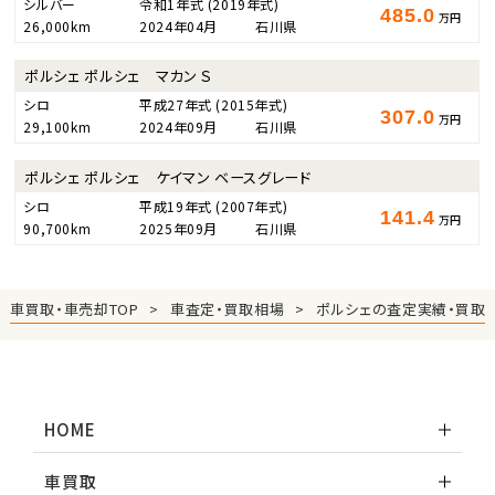
シルバー
令和1年式
(2019年式)
485.0
万円
26,000km
2024年04月
石川県
ポルシェ ポルシェ マカン Ｓ
シロ
平成27年式
(2015年式)
307.0
万円
29,100km
2024年09月
石川県
ポルシェ ポルシェ ケイマン ベースグレード
シロ
平成19年式
(2007年式)
141.4
万円
90,700km
2025年09月
石川県
車買取・車売却TOP
車査定・買取相場
ポルシェの査定実績・買取
HOME
車買取