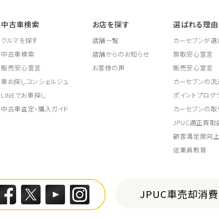
中古車検索
お店を探す
選ばれる理由
クルマを探す
店舗一覧
カーセブンが選
中古車検索
店舗からのお知らせ
買取安心宣言
販売安心宣言
お客様の声
販売安心宣言
車お探しコンシェルジュ
カーセブンの流
LINEでお車探し
ポイントプログ
中古車査定・購入ガイド
カーセブンの取
JPUC適正買
顧客満足度向
従業員教育
JPUC車売却消