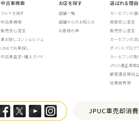
中古車検索
お店を探す
選ばれる理由
クルマを探す
店舗一覧
カーセブンが選
中古車検索
店舗からのお知らせ
買取安心宣言
販売安心宣言
お客様の声
販売安心宣言
車お探しコンシェルジュ
カーセブンの流
LINEでお車探し
ポイントプログ
中古車査定・購入ガイド
カーセブンの取
JPUC適正買
顧客満足度向
従業員教育
JPUC車売却消