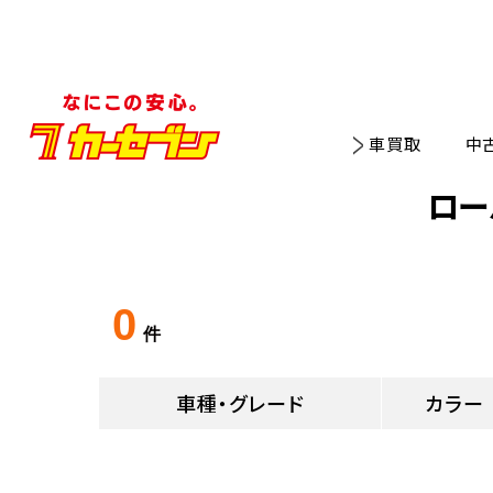
車買取
中
ロー
0
件
車種・グレード
カラー