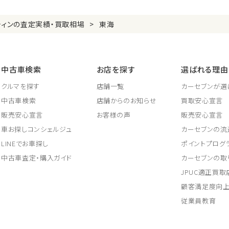
ティンの査定実績・買取相場
東海
中古車検索
お店を探す
選ばれる理由
クルマを探す
店舗一覧
カーセブンが選
中古車検索
店舗からのお知らせ
買取安心宣言
販売安心宣言
お客様の声
販売安心宣言
車お探しコンシェルジュ
カーセブンの流
LINEでお車探し
ポイントプログ
中古車査定・購入ガイド
カーセブンの取
JPUC適正買
顧客満足度向
従業員教育