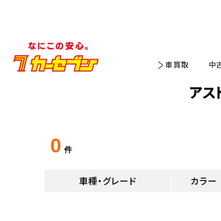
車買取
中
アス
0
件
車種・グレード
カラー