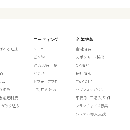
コーティング
企業情報
ばれる理由
メニュー
会社概要
ご予約
スポンサー・協賛
対応店舗一覧
CM紹介
通
料金表
採用情報
ラム
ビフォーアフター
7's GOLF
り組み
ご利用の流れ
セブンスマガジン
取店認定制度
車買取・車購入ガイド
上の取り組み
フランチャイズ募集
システム導入支援