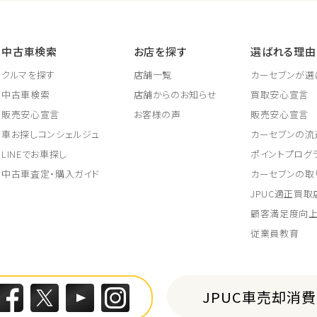
中古車検索
お店を探す
選ばれる理由
クルマを探す
店舗一覧
カーセブンが選
中古車検索
店舗からのお知らせ
買取安心宣言
販売安心宣言
お客様の声
販売安心宣言
車お探しコンシェルジュ
カーセブンの流
LINEでお車探し
ポイントプログ
中古車査定・購入ガイド
カーセブンの取
JPUC適正買
顧客満足度向
従業員教育
JPUC車売却消