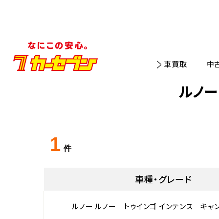
車買取
中
ルノー
1
件
車種・グレード
ルノー ルノー トゥインゴ インテンス キャ