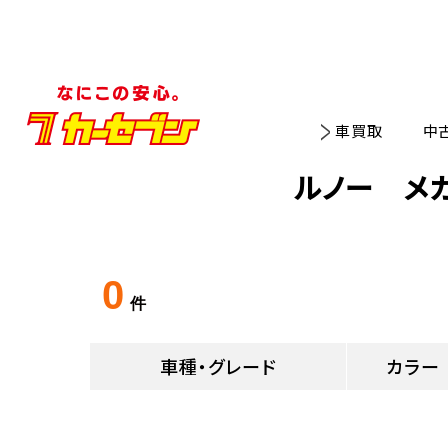
車買取
中
ルノー メ
0
件
車種・グレード
カラー