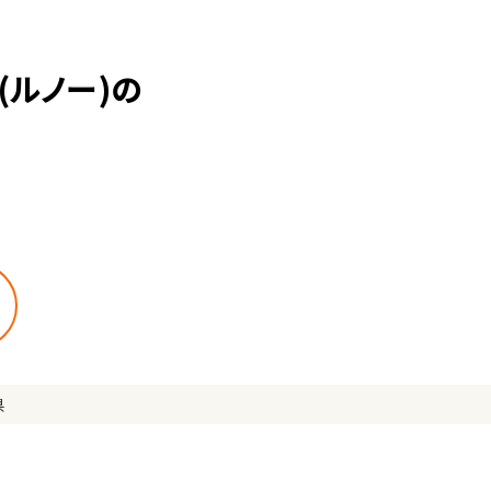
ルノー)の
県