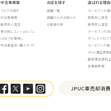
中古車検索
お店を探す
選ばれる理由
クルマを探す
店舗一覧
カーセブンが選
中古車検索
店舗からのお知らせ
買取安心宣言
販売安心宣言
お客様の声
販売安心宣言
車お探しコンシェルジュ
カーセブンの流
LINEでお車探し
ポイントプログ
中古車査定・購入ガイド
カーセブンの取
JPUC適正買
顧客満足度向
従業員教育
JPUC車売却消