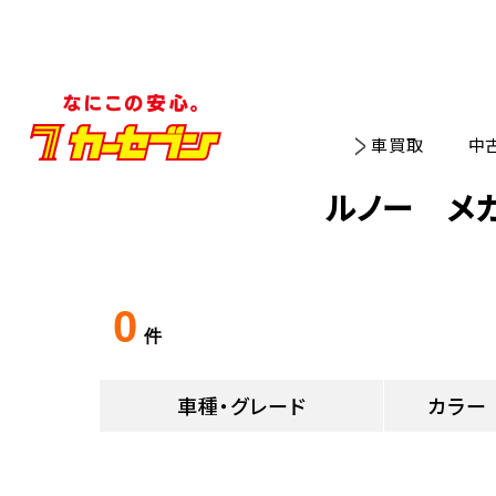
車買取
中
ルノー メ
0
件
車種・グレード
カラー