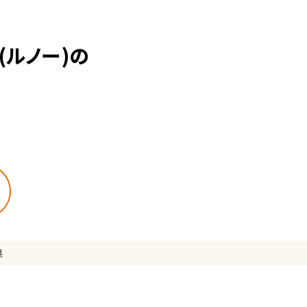
ルノー)の
県