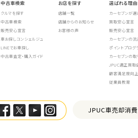
中古車検索
お店を探す
選ばれる理由
クルマを探す
店舗一覧
カーセブンが選
中古車検索
店舗からのお知らせ
買取安心宣言
販売安心宣言
お客様の声
販売安心宣言
車お探しコンシェルジュ
カーセブンの流
LINEでお車探し
ポイントプログ
中古車査定・購入ガイド
カーセブンの取
JPUC適正買
顧客満足度向
従業員教育
JPUC車売却消