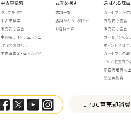
中古車検索
お店を探す
選ばれる理由
クルマを探す
店舗一覧
カーセブンが選
中古車検索
店舗からのお知らせ
買取安心宣言
販売安心宣言
お客様の声
販売安心宣言
車お探しコンシェルジュ
カーセブンの流
LINEでお車探し
ポイントプログ
中古車査定・購入ガイド
カーセブンの取
JPUC適正買
顧客満足度向
従業員教育
JPUC車売却消