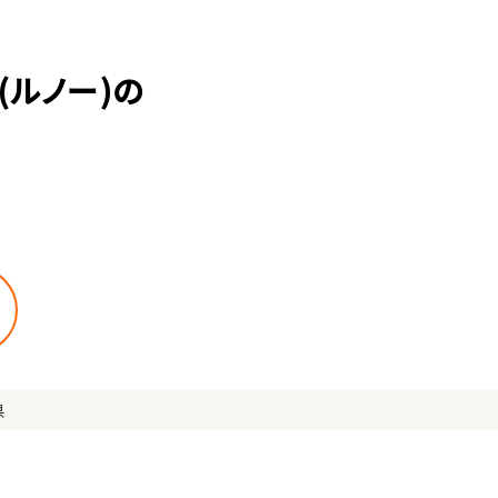
ルノー)の
県