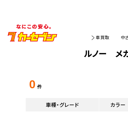
車買取
中
ルノー メ
0
件
車種・グレード
カラー