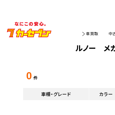
車買取
中
ルノー メ
0
件
車種・グレード
カラー