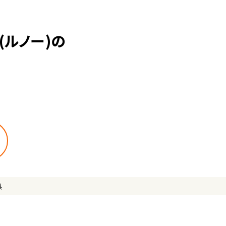
ルノー)の
県