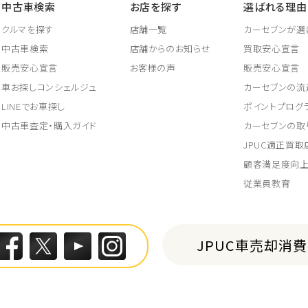
中古車検索
お店を探す
選ばれる理由
クルマを探す
店舗一覧
カーセブンが選
中古車検索
店舗からのお知らせ
買取安心宣言
販売安心宣言
お客様の声
販売安心宣言
車お探しコンシェルジュ
カーセブンの流
LINEでお車探し
ポイントプログ
中古車査定・購入ガイド
カーセブンの取
JPUC適正買
顧客満足度向
従業員教育
JPUC車売却消