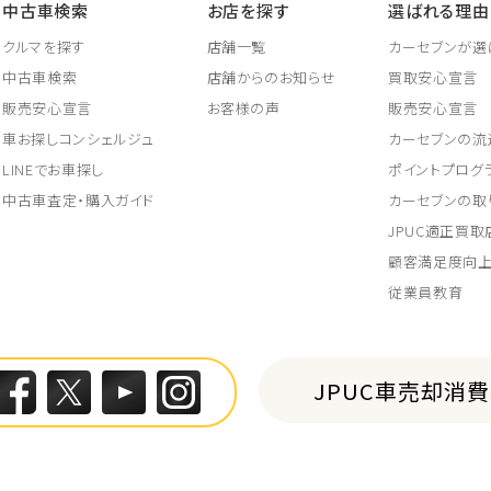
中古車検索
お店を探す
選ばれる理由
クルマを探す
店舗一覧
カーセブンが選
中古車検索
店舗からのお知らせ
買取安心宣言
販売安心宣言
お客様の声
販売安心宣言
車お探しコンシェルジュ
カーセブンの流
LINEでお車探し
ポイントプログ
中古車査定・購入ガイド
カーセブンの取
JPUC適正買
顧客満足度向
従業員教育
JPUC車売却消