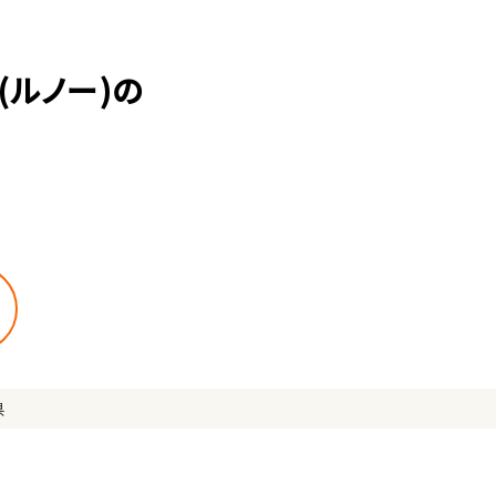
ルノー)の
県