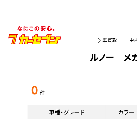
車買取
中
ルノー メ
0
件
車種・グレード
カラー