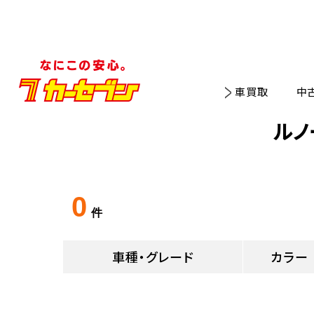
車買取
中
ルノ
0
件
車種・グレード
カラー