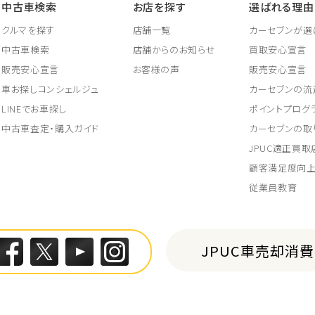
中古車検索
お店を探す
選ばれる理由
クルマを探す
店舗一覧
カーセブンが選
中古車検索
店舗からのお知らせ
買取安心宣言
販売安心宣言
お客様の声
販売安心宣言
車お探しコンシェルジュ
カーセブンの流
LINEでお車探し
ポイントプログ
中古車査定・購入ガイド
カーセブンの取
JPUC適正買
顧客満足度向
従業員教育
JPUC車売却消