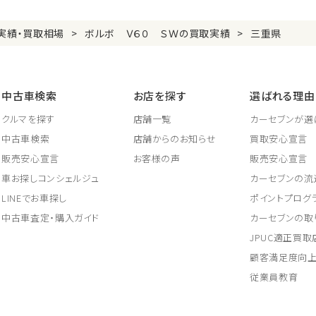
実績・買取相場
ボルボ Ｖ６０ ＳＷの買取実績
三重県
中古車検索
お店を探す
選ばれる理由
クルマを探す
店舗一覧
カーセブンが選
中古車検索
店舗からのお知らせ
買取安心宣言
販売安心宣言
お客様の声
販売安心宣言
車お探しコンシェルジュ
カーセブンの流
LINEでお車探し
ポイントプログ
中古車査定・購入ガイド
カーセブンの取
JPUC適正買
顧客満足度向
従業員教育