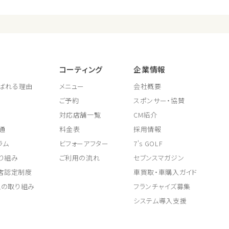
コーティング
企業情報
ばれる理由
メニュー
会社概要
ご予約
スポンサー・協賛
対応店舗一覧
CM紹介
通
料金表
採用情報
ラム
ビフォーアフター
7's GOLF
り組み
ご利用の流れ
セブンスマガジン
取店認定制度
車買取・車購入ガイド
上の取り組み
フランチャイズ募集
システム導入支援