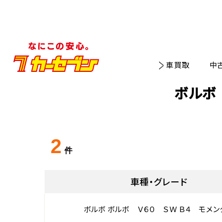
車買取
中
ボルボ
2
件
車種・グレード
ボルボ ボルボ Ｖ６０ ＳＷ Ｂ４ モメン