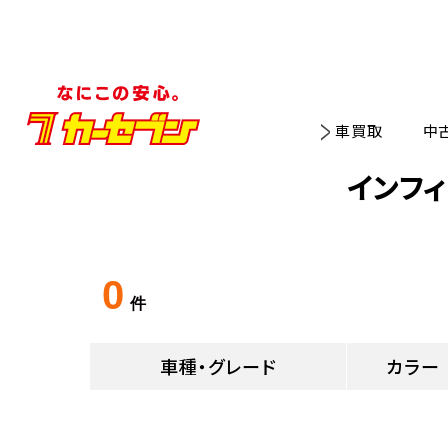
車買取
中
インフ
0
件
車種・グレード
カラー