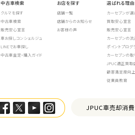
中古車検索
お店を探す
選ばれる理由
クルマを探す
店舗一覧
カーセブンが選
中古車検索
店舗からのお知らせ
買取安心宣言
販売安心宣言
お客様の声
販売安心宣言
車お探しコンシェルジュ
カーセブンの流
LINEでお車探し
ポイントプログ
中古車査定・購入ガイド
カーセブンの取
JPUC適正買
顧客満足度向
従業員教育
JPUC車売却消