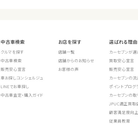
中古車検索
お店を探す
選ばれる理由
クルマを探す
店舗一覧
カーセブンが選
中古車検索
店舗からのお知らせ
買取安心宣言
販売安心宣言
お客様の声
販売安心宣言
車お探しコンシェルジュ
カーセブンの流
LINEでお車探し
ポイントプログ
中古車査定・購入ガイド
カーセブンの取
JPUC適正買
顧客満足度向
従業員教育