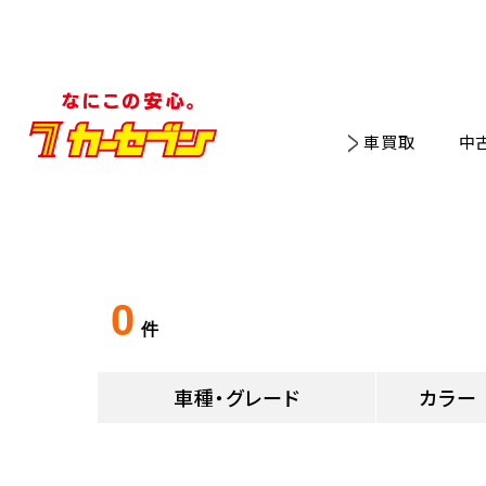
車買取
中
0
件
車種・グレード
カラー