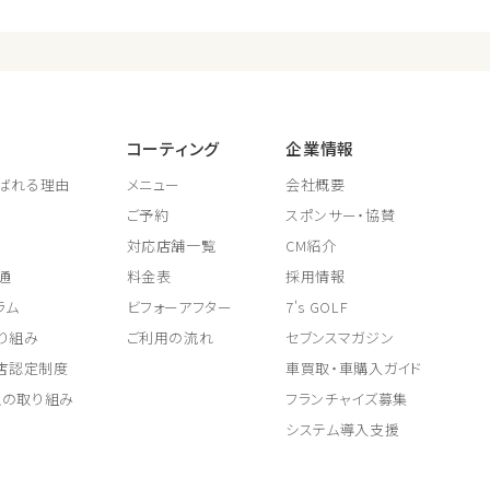
コーティング
企業情報
ばれる理由
メニュー
会社概要
ご予約
スポンサー・協賛
対応店舗一覧
CM紹介
通
料金表
採用情報
ラム
ビフォーアフター
7's GOLF
り組み
ご利用の流れ
セブンスマガジン
取店認定制度
車買取・車購入ガイド
上の取り組み
フランチャイズ募集
システム導入支援